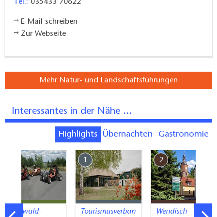
Tel.:
035433 70622
E-Mail schreiben
Zur Webseite
Mehr Natur- und Landschaftsführungen
Interessantes in der Nähe ...
Highlights
Übernachten
Gastronomie
7
1
2
Spreewald-
Tourismusverban
Wendisch-