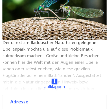
Blauflügel-Prachtlibellen im Hochzeitsflug, Foto: Peter Becker
Der direkt am Radduscher Naturhafen gelegene
Libellenpark möchte u.a. auf diese Problematik
aufmerksam machen. Große und kleine Besucher
können hier die Welt mit den Augen einer Libelle
sehen oder selbst erleben, wie diese grazilen
Flugkünstler auf einem Blatt "landen". Ausgestattet
mit in die Natur eingepassten Hinweis- bzw.
aufklappen
Lehrtafeln leistet dieses Projekt einen wichtigen
Beitrag zur Umweltbildung.
Adresse
Der naturbelassene, aber feste Weg führt ab dem