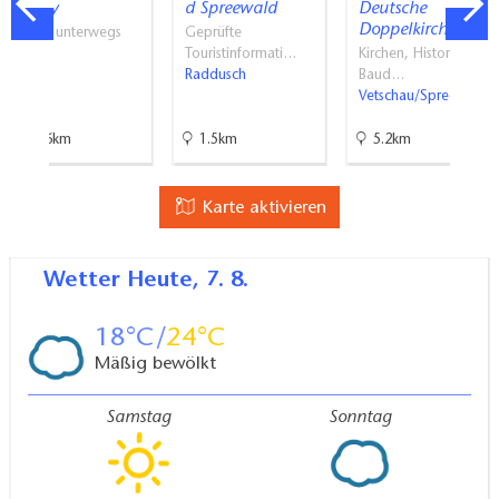
Buggy
d Spreewald
Deutsche
Doppelkirche
Mit PS unterwegs
Geprüfte
Calau
Touristinformati…
Kirchen, Historische
Raddusch
Baud…
Vetschau/Spreewald
10.6km
1.5km
5.2km
Karte aktivieren
Wetter
Heute, 7. 8.
18
24
Mäßig bewölkt
Samstag
Sonntag