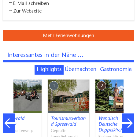
E-Mail schreiben
Zur Webseite
Mehr Ferienwohnungen
Interessantes in der Nähe ...
Highlights
Übernachten
Gastronomie
7
1
2
Spreewald-
Tourismusverban
Wendisch-
Buggy
d Spreewald
Deutsche
Doppelkirche
Mit PS unterwegs
Geprüfte
Calau
Touristinformati…
Kirchen, Historische