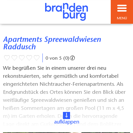
MENÜ
Apartments Spreewaldwiesen
Raddusch
0 von 5 (0)
Wir begrüßen Sie in einem unserer drei neu
rekonstruierten, sehr gemütlich und komfortabel
eingerichteten Nichtraucher-Ferienapartments. Als
Endgrundstück des Ortes können Sie den Blick über
weitläufige Spreewaldwiesen genießen und sich an
heißen Sommertagen am großen Pool (11 m x 4,5
m) im Garten erholen. Durch die hervorragende
aufklappen
Lage direkt am Gurkenradweg und dem Boblitzer
Mühlenfließ, haben Sie einen optimalen