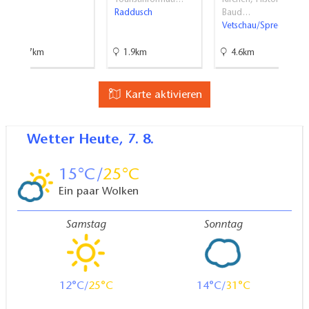
Raddusch
Baud…
Vetschau/Spreewald
10.7km
1.9km
4.6km
Karte aktivieren
Wetter
Heute, 7. 8.
15
25
Ein paar Wolken
Samstag
Sonntag
12
25
14
31