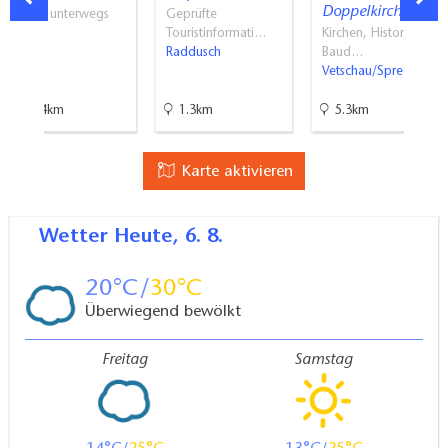
Gäste-WC ist nur über Treppe erreichbar
Doppelkirche
Mit PS unterwegs
Geprüfte
Weitere Angaben
Calau
Touristinformati…
Kirchen, Historische
Raddusch
Baud…
Bequeme Anreise mit den öffentlichen Verkehrsmitteln
Vetschau/Spreewald
möglich
Es stehen ausreichend Sitzplätze zur Verfügung
10.4km
1.3km
5.3km
Abstellmöglichkeiten für Kinderwagen / Rollatoren
etc.
Karte aktivieren
Wetter
Heute, 6. 8.
20
30
Überwiegend bewölkt
Freitag
Samstag