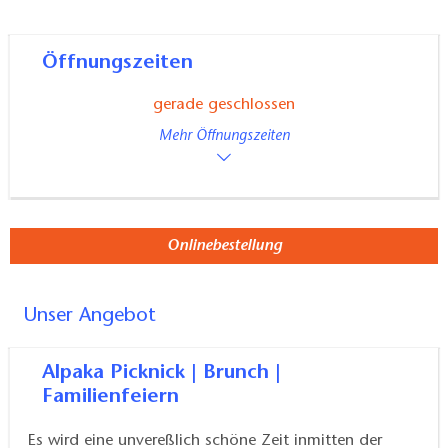
oder Wiesenpicknick buchen.
Zudem gibt es selbstgemachtes Bio Softeis und
Öffnungszeiten
Frozen Joghurt Kreationen zu probieren und das
gerade geschlossen
Schlendern zum Naturhafen mit Blick auf die "Delfine
Mehr Öffnungszeiten
der Weide" lohnt sich ebenfalls.
Im Hofladen sowie im Alpaka Online Farm Shop
finden Sie handverlesene Lieblingsstücke aus 100%
Onlinebestellung
Baby Alpakawolle in modernem Strick Design.
Die
Kollektion besteht aus Alpaka Bio Bettwaren und
Kopfkissen, Alpaka-Socken, Hausschuhe, Mützen,
Unser Angebot
besondere Accessoires aber auch Souvenirs,
Geschenkgutscheine uvm.
Alpaka Picknick | Brunch |
Familienfeiern
Ein Ausflug auf den Alpakahof eignet sich auch für
Business Incentives, Team Events oder eine
Es wird eine unvereßlich schöne Zeit inmitten der