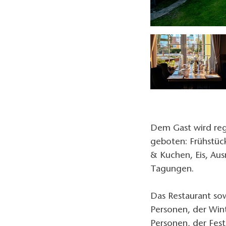
Candle light, Foto: Christinenhof & Spa, Lizenz: Danilo Krauspe
Dem Gast wird reg
geboten: Frühstück
& Kuchen, Eis, Aus
Tagungen.
Das Restaurant sow
Personen, der Win
Personen, der Fes