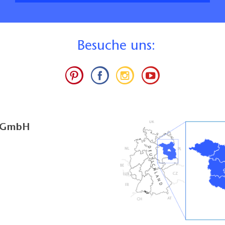
B
esuche uns:
g GmbH