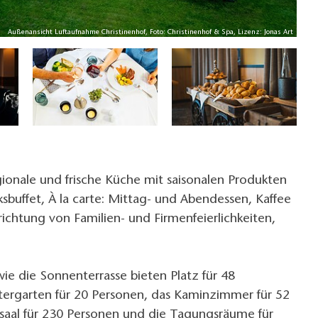
Außenansicht Luftaufnahme Christinenhof, Foto: Christinenhof & Spa, Lizenz: Jonas Art
ionale und frische Küche mit saisonalen Produkten
sbuffet, À la carte: Mittag- und Abendessen, Kaffee
richtung von Familien- und Firmenfeierlichkeiten,
ie die Sonnenterrasse bieten Platz für 48
tergarten für 20 Personen, das Kaminzimmer für 52
tsaal für 230 Personen und die Tagungsräume für