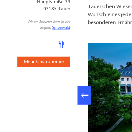
Hauptstraße 39
Tauerschen Wiese
03185
Tauer
Wunsch eines jeden
besonderen Ernähr
Dieser Anbieter liegt in der
Region
Spreewald
Mehr Gastronomie