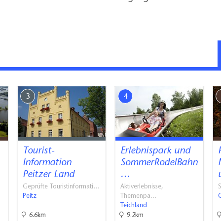
3
4
Tourist-
Erlebnispark und
Information
SommerRodelBahn
Peitzer Land
…
Geprüfte Touristinformati…
Aktiverlebnisse,
S
Peitz
Themenpa…
Teichland
6.6km
9.2km