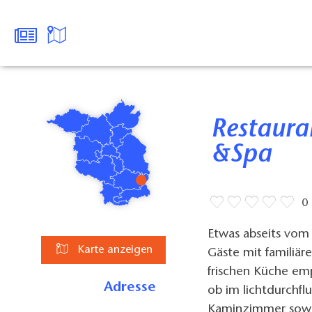
Restaurant im Hotel Christinenhof
&Spa
0
Etwas abseits vom 
Karte anzeigen
Gäste mit familiär
frischen Küche emp
Adresse
ob im lichtdurchfl
Kaminzimmer sowie