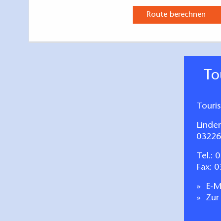
Route berechnen
T
Touri
Linde
03226
Tel.:
0
Fax: 
E-Ma
Zur