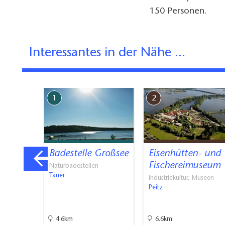
150 Personen.
Interessantes in der Nähe ...
1
2
gische
Badestelle Großsee
Eisenhütten- und
useum
Fischereimuseum
Naturbadestellen
Tauer
Industriekultur, Museen
Peitz
n &
4.6km
6.6km