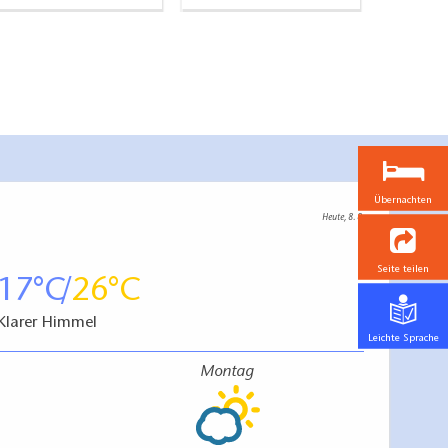
Übernachten
Heute, 8. 8.
Seite teilen
17
26
Klarer Himmel
Leichte Sprache
Montag