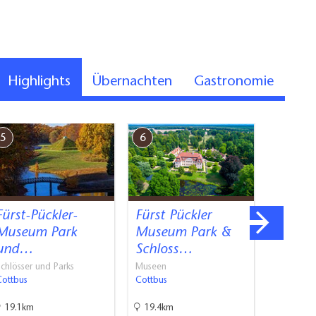
Highlights
Übernachten
Gastronomie
5
6
7
Fürst-Pückler-
Fürst Pückler
Brande
Museum Park
Museum Park &
s Lan
und…
Schloss…
für…
chlösser und Parks
Museen
Museen, G
Cottbus
Cottbus
Atelie…
Cottbus
19.1km
19.4km
19.9km