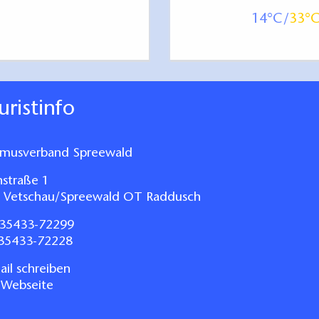
14
33
ouristinfo
smusverband Spreewald
nstraße 1
 Vetschau/Spreewald OT Raddusch
35433-72299
035433-72228
il schreiben
 Webseite