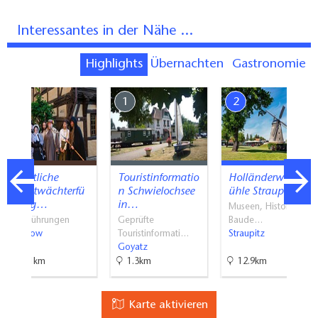
Interessantes in der Nähe ...
Highlights
Übernachten
Gastronomie
7
1
2
Öffentliche
Touristinformatio
Holländerwindm
Nachtwächterfü
n Schwielochsee
ühle Straupitz
hrung…
in…
Museen, Historische
Stadtführungen
Geprüfte
Baude…
Beeskow
Touristinformati…
Straupitz
Goyatz
18.1km
1.3km
12.9km
Karte aktivieren