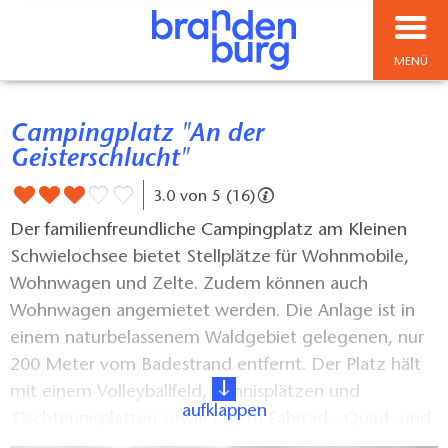
MENÜ
Campingplatz "An der
Geisterschlucht"
3.0 von 5 (16)
Der familienfreundliche Campingplatz am Kleinen
Schwielochsee bietet Stellplätze für Wohnmobile,
Wohnwagen und Zelte. Zudem können auch
Wohnwagen angemietet werden. Die Anlage ist in
einem naturbelassenem Waldgebiet gelegenen, nur
200 Meter vom Badestrand entfernt. Der Platz hält
mit einem Volleyballfeld, Tennisplätzen und
aufklappen
Tischtennisplatten sowie einem Fahrrad-, Quad- und
Bootsverleih ein umfangreiches Sport- und