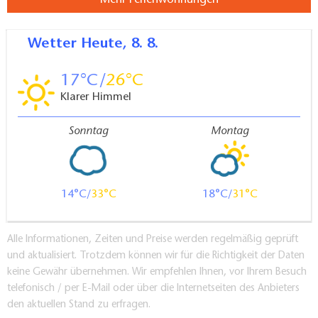
Mehr Ferienwohnungen
Wetter
Heute, 8. 8.
17
26
Klarer Himmel
Sonntag
Montag
14
33
18
31
Alle Informationen, Zeiten und Preise werden regelmäßig geprüft
und aktualisiert. Trotzdem können wir für die Richtigkeit der Daten
keine Gewähr übernehmen. Wir empfehlen Ihnen, vor Ihrem Besuch
telefonisch / per E-Mail oder über die Internetseiten des Anbieters
den aktuellen Stand zu erfragen.