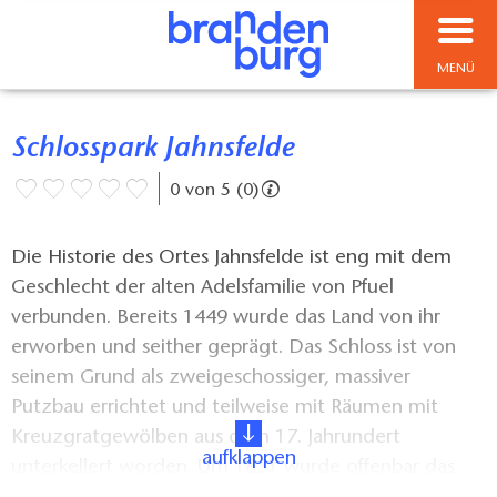
MENÜ
Schlosspark Jahnsfelde
0 von 5 (0)
Die Historie des Ortes Jahnsfelde ist eng mit dem
Geschlecht der alten Adelsfamilie von Pfuel
verbunden. Bereits 1449 wurde das Land von ihr
erworben und seither geprägt. Das Schloss ist von
seinem Grund als zweigeschossiger, massiver
Putzbau errichtet und teilweise mit Räumen mit
Kreuzgratgewölben aus dem 17. Jahrundert
aufklappen
unterkellert worden. Um 1831 wurde offenbar das