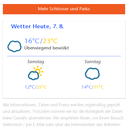
Mehr Schlösser und Parks
Wetter
Heute, 7. 8.
16
23
Überwiegend bewölkt
Samstag
Sonntag
12
25
14
31
Alle Informationen, Zeiten und Preise werden regelmäßig geprüft
und aktualisiert. Trotzdem können wir für die Richtigkeit der Daten
keine Gewähr übernehmen. Wir empfehlen Ihnen, vor Ihrem Besuch
telefonisch / per E-Mail oder über die Internetseiten des Anbieters