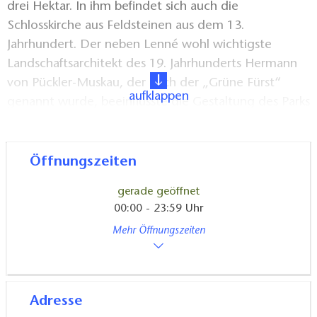
drei Hektar. In ihm befindet sich auch die
Schlosskirche aus Feldsteinen aus dem 13.
Jahrhundert. Der neben Lenné wohl wichtigste
Landschaftsarchitekt des 19. Jahrhunderts Hermann
von Pückler-Muskau, der auch der „Grüne Fürst“
aufklappen
genannt wurde, beeinflusste die Gestaltung des Parks
bei dessen Anlage in der zweiten Jahrhunderthälfte.
In seinen Grundzügen ist er bis heute so erhalten
geblieben und stellt gleichzeitig das Zentrum des
Öffnungszeiten
Ortes Jahnsfelde dar.
gerade geöffnet
00:00 - 23:59 Uhr
Stattliche Bäume spenden dem Besucher in der
Mehr Öffnungszeiten
heißen Jahreszeit ausreichend Schatten und sind
gleichzeitig lebendige Zeugen der jahrhundertealten
Geschichte des Parks. Dazu zählen unter anderem
eine Hängebuche, die wohl dickste Linde des
Adresse
Landkreises, die Schwarzkiefer, Gurkenmagnolie,