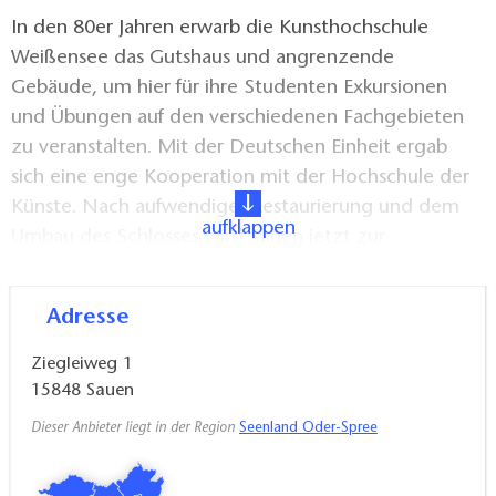
In den 80er Jahren erwarb die Kunsthochschule
Weißensee das Gutshaus und angrenzende
Gebäude, um hier für ihre Studenten Exkursionen
und Übungen auf den verschiedenen Fachgebieten
zu veranstalten. Mit der Deutschen Einheit ergab
sich eine enge Kooperation mit der Hochschule der
Künste. Nach aufwendiger Restaurierung und dem
aufklappen
Umbau des Schlosses wird Sauen jetzt zur
Begegnungsstätte aller Berliner Kunsthochschulen.
Hier finden Exkursionen, Werkstattveranstaltungen,
Adresse
Lesungen und Konzerte statt. Im engen
Zusammenwirken der Stiftung August Bier mit den
Ziegleiweg 1
Kunsthochschulen und ihren Studenten werden eine
15848
Sauen
kreative Basis und die Möglichkeit gesehen, die
Dieser Anbieter liegt in der Region
Seenland Oder-Spree
Stiftungsziele Studenten und Lehrern zu vermitteln
und so Gedanken und Werk der Stiftung zu