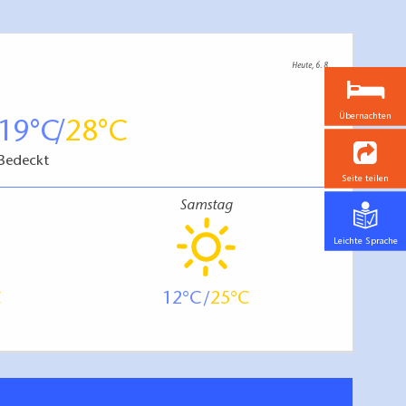
Heute, 6. 8.
Übernachten
19
28
Bedeckt
Seite teilen
Samstag
Leichte Sprache
12
25