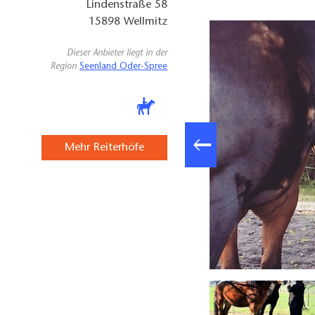
Lindenstraße 58
15898
Wellmitz
Dieser Anbieter liegt in der
Region
Seenland Oder-Spree
Mehr Reiterhöfe
dem Flur, Foto: Valena Fürstenberg, Lizenz: Seenland Oder-Spree