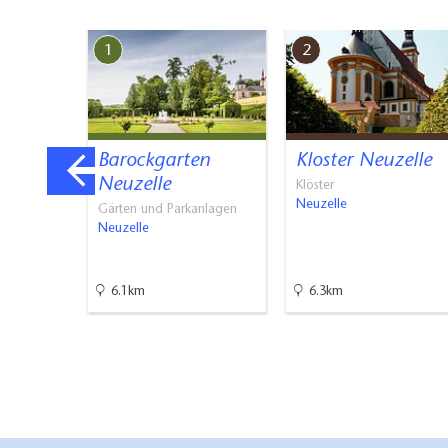
1
2
Barockgarten
Kloster Neuzelle
stadt
Neuzelle
Klöster
Neuzelle
aßbäder
Gärten und Parkanlagen
Neuzelle
6.1km
6.3km