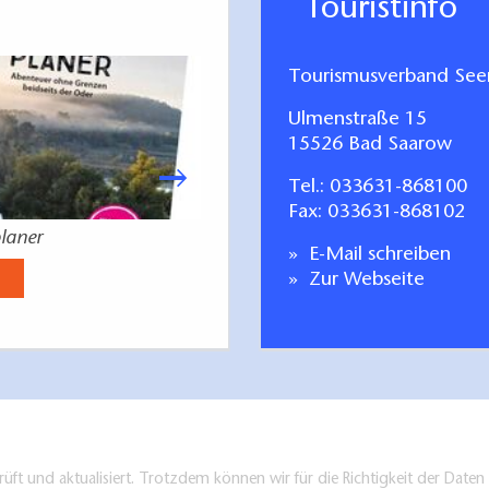
Touristinfo
Tourismusverband Seen
Ulmenstraße 15
15526 Bad Saarow
Tel.:
033631-868100
Fax: 033631-868102
laner
Gastgeberverzeichn
E-Mail schreiben
Jetzt anse
Zur Webseite
üft und aktualisiert. Trotzdem können wir für die Richtigkeit der Dat