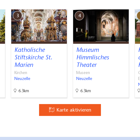
3
4
Katholische
Museum
Stiftskirche St.
Himmlisches
Marien
Theater
Kirchen
Museen
Neuzelle
Neuzelle
6.3km
6.3km
Karte aktivieren