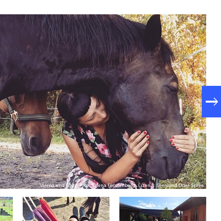
Valena und Eddy, Foto: Valena Fürstenberg, Lizenz: Seenland Oder-Spree