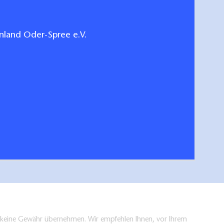
land Oder-Spree e.V.
is Seenland-Oder-Spree
de
hen/bestellen
en keine Gewähr übernehmen. Wir empfehlen Ihnen, vor Ihrem