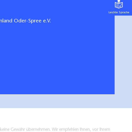
Leichte Sprache
land Oder-Spree e.V.
her Ausflugsplaner
Gastge
hen/bestellen
en keine Gewähr übernehmen. Wir empfehlen Ihnen, vor Ihrem