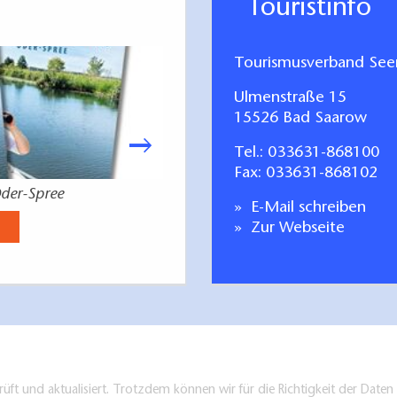
Touristinfo
Tourismusverband Seen
Ulmenstraße 15
15526 Bad Saarow
Tel.:
033631-868100
Fax: 033631-868102
der-Spree
deutsch-polnisc
E-Mail schreiben
Jetzt anse
Zur Webseite
üft und aktualisiert. Trotzdem können wir für die Richtigkeit der Dat