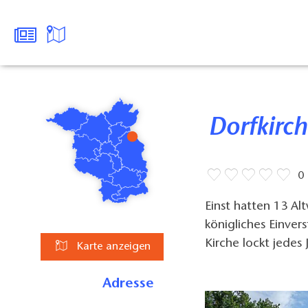
Dorfkir
0
Einst hatten 13 Al
königliches Einver
Kirche lockt jedes 
Karte anzeigen
Adresse