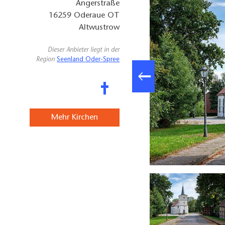
Angerstraße
16259
Oderaue OT
Altwustrow
Dieser Anbieter liegt in der
Region
Seenland Oder-Spree
Mehr Kirchen
Dorfkirche Altwustrow, Foto: Seenland Oder-Spree