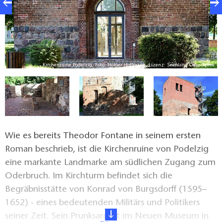
ee
Kirchenruine Podelzig, Foto: Holger Hoffmann, Lizenz: Seenland Oder-Spree
Wie es bereits Theodor Fontane in seinem ersten
Roman beschrieb, ist die Kirchenruine von Podelzig
eine markante Landmarke am südlichen Zugang zum
Oderbruch. Im Kirchturm befindet sich die
Begräbnisstätte von Konrad von Burgsdorff (1595–
1652) - eines bedeutenden Militärs und Politikers
seiner Zeit. Sein Prunksarg ist im Neuen Museum in