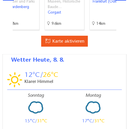
Schlösser und Parks
Museen, Historische
Frankfurt (Oder)
Neuhardenberg
Baude…
Gorgast
35.2km
9.6km
14km
Karte aktivieren
Wetter
Heute, 8. 8.
12
26
Klarer Himmel
Sonntag
Montag
15
31
17
31