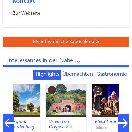
Kontakt
Zur Webseite
Mehr historische Baudenkmäler
Interessantes in der Nähe ...
Highlights
Übernachten
Gastronomie
7
1
2
Schlosspark
Verein Fort
Kleist Forum
Neuhardenberg
Gorgast e.V.
Bühnen