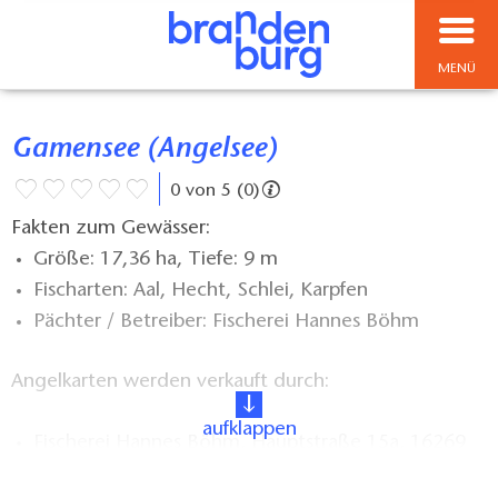
MENÜ
Gamensee (Angelsee)
0 von 5 (0)
Fakten zum Gewässer:
Größe: 17,36 ha, Tiefe: 9 m
Fischarten: Aal, Hecht, Schlei, Karpfen
Pächter / Betreiber: Fischerei Hannes Böhm
Angelkarten werden verkauft durch:
aufklappen
Fischerei Hannes Böhm, Hauptstraße 15a, 16269
Harnekop, Tel. 03343 637954