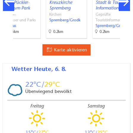
Fürst-Pückler-
Kreuzkirche
Stadt & Tourist
Museum Park
Spremberg
Information…
und…
Kirchen
Geprüfte
Schlösser und Parks
Spremberg/Grodk
Touristinformati…
Cottbus
Spremberg/Grodk
18.5km
0.2km
0.2km
Karte aktivieren
Wetter
Heute, 6. 8.
22
29
Überwiegend bewölkt
Freitag
Samstag
15
27
13
25