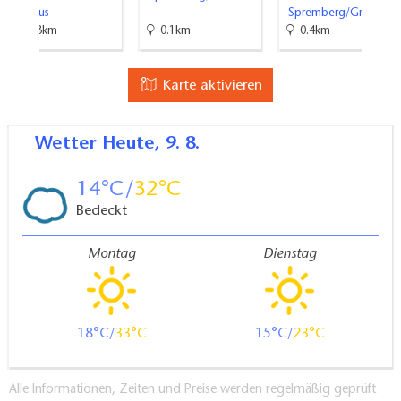
Cottbus
Spremberg/Grodk
18.3km
0.1km
0.4km
Karte aktivieren
Wetter
Heute, 9. 8.
14
32
Bedeckt
Montag
Dienstag
18
33
15
23
Alle Informationen, Zeiten und Preise werden regelmäßig geprüft