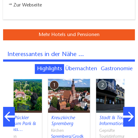
Zur Webseite
Mehr Hotels und Pensionen
Interessantes in der Nähe ...
Highlights
Übernachten
Gastronomie
7
1
2
Fürst Pückler
Kreuzkirche
Stadt & Tourist
Museum Park &
Spremberg
Information…
Schloss…
Kirchen
Geprüfte
Museen
Spremberg/Grodk
Touristinformati…