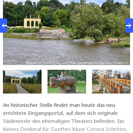
in
Blick auf die Theaterinsel Gubin, Foto: Marketing und Tourismus Guben e.V.
An historischer Stelle findet man heute das neu
errichtete Eingangsportal, auf dem sich originale
Säulenreste des ehemaligen Theaters befinden. Ein
kleines Denkmal für Goethes Muse Corona Schröter,