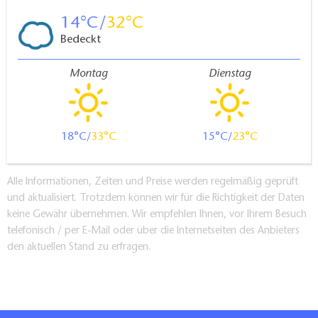
14
32
Bedeckt
Montag
Dienstag
18
33
15
23
Alle Informationen, Zeiten und Preise werden regelmäßig geprüft
und aktualisiert. Trotzdem können wir für die Richtigkeit der Daten
keine Gewähr übernehmen. Wir empfehlen Ihnen, vor Ihrem Besuch
telefonisch / per E-Mail oder über die Internetseiten des Anbieters
den aktuellen Stand zu erfragen.