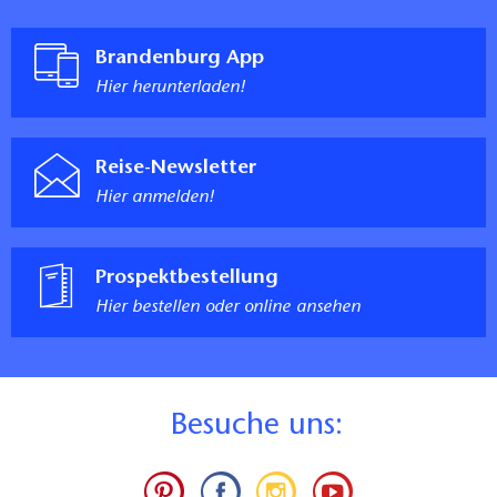
Brandenburg App
Hier herunterladen!
Reise-Newsletter
Hier anmelden!
Prospektbestellung
Hier bestellen oder online ansehen
B
esuche uns: