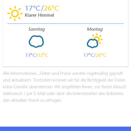
17
26
Klarer Himmel
Sonntag
Montag
13
32
17
26
Alle Informationen, Zeiten und Preise werden regelmäßig geprüft
und aktualisiert. Trotzdem können wir für die Richtigkeit der Daten
keine Gewähr übernehmen. Wir empfehlen Ihnen, vor Ihrem Besuch
telefonisch / per E-Mail oder über die Internetseiten des Anbieters
den aktuellen Stand zu erfragen.