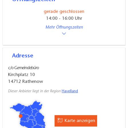
bemerkenswerte Leistung gab es für die Besatzung
des Hubschraubers der Bundeswehr von den
gerade geschlossen
Rathenowern viel Beifall, Händeschütteln und
14:00 - 16:00 Uhr
Schulterklopfen. Wechselnde Ausstellungen im
Mehr Öffnungszeiten
Chorraum können besichtigt werden.
Adresse
c/o Gemeindebüro
Kirchplatz 10
14712
Rathenow
Dieser Anbieter liegt in der Region
Havelland
Karte anzeigen