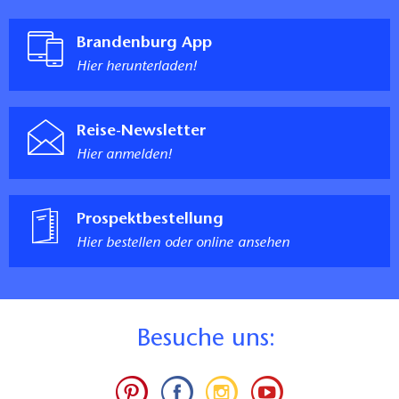
Brandenburg App
Hier herunterladen!
Reise-Newsletter
Hier anmelden!
Prospektbestellung
Hier bestellen oder online ansehen
B
esuche uns: