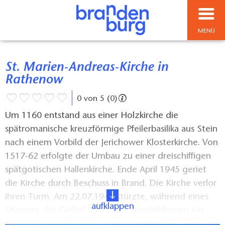
MENÜ
St. Marien-Andreas-Kirche in
Rathenow
0 von 5 (0)
Um 1160 entstand aus einer Holzkirche die
spätromanische kreuzförmige Pfeilerbasilika aus Stein
nach einem Vorbild der Jerichower Klosterkirche. Von
1517-62 erfolgte der Umbau zu einer dreischiffigen
spätgotischen Hallenkirche. Ende April 1945 geriet
die Kirche durch Beschuss in Brand. Die Kirche verlor
ihren Turm. Am 22.07.1945 stürzte, während eines
aufklappen
Sturmes, der Giebel über dem Triumphbogen ein
und vernichtete auch noch das Dach des