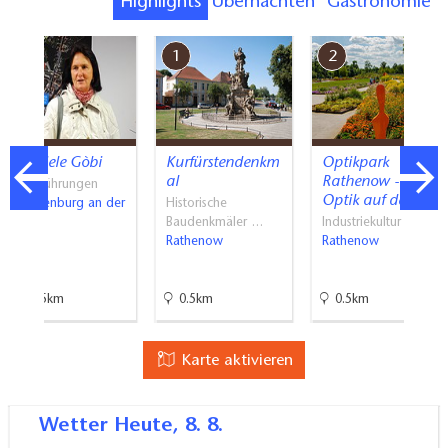
Highlights
Übernachten
Gastronomie
7
1
2
Gabriele Gòbi
Kurfürstendenkm
Optikpark
al
Rathenow -
Stadtführungen
Optik auf der…
Brandenburg an der
Historische
Havel
Baudenkmäler …
Industriekultur
Rathenow
Rathenow
28.5km
0.5km
0.5km
Karte aktivieren
Wetter
Heute, 8. 8.