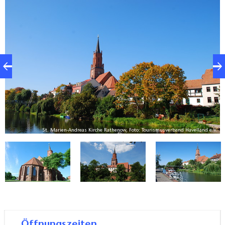
Chorraumes. Auf Grund baulicher Mängel wurde der
Turm im Jahre 1972, bis zur Höhe des
Uhrengeschosses abgetragen. Später wurde eine
neue Empore eingebaut. Der gotische Altarschrein,
dessen Temperamalereien auf den Flügeln von 1360
datiert sind, war einst der Hauptaltar. Die
Chorfenster wurden vollständig erneuert. Der
Rathenower Künstler Gerhard Henschel hat die
biblischen Themen modern umgesetzt. Es
V.
St. Marien-Andreas Kirche Rathenow, Foto: Tourismusverband Havelland e.V.
entstanden Reflexionen biblischer Gedanken,
beeindruckend geformt mit Farben und Licht. Seit
dem 17.09.2001 hat die St.-Marien-Andreas-Kirche
eine neue Kirchturmspitze. Erst beim zweiten
Versuch gelang es der Besatzung des
Bundeswehrhubschraubers, den "Kaiserstiel" der
Kirchturmspitze genau zu platzieren. Für diese
Öffnungszeiten