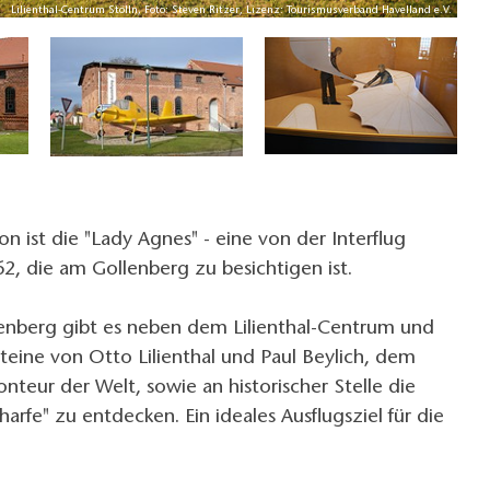
Lilienthal-Centrum Stölln, Foto: Steven Ritzer, Lizenz: Tourismusverband Havelland e.V.
n ist die "Lady Agnes" - eine von der Interflug
2, die am Gollenberg zu besichtigen ist.
nberg gibt es neben dem Lilienthal-Centrum und
teine von Otto Lilienthal und Paul Beylich, dem
teur der Welt, sowie an historischer Stelle die
arfe" zu entdecken. Ein ideales Ausflugsziel für die