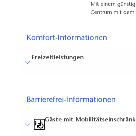
Mit einem günstige
Centrum mit dem A
Komfort-Informationen
Freizeitleistungen
Besucherparkplätze
Entfernung der Besucherparkplätze zum Eingan
Bodenbelag
Barrierefrei-Informationen
Überall ebener, stolperfreier Bodenbelag (in
Treppen
Gäste mit Mobilitätseinschrän
Alles ist ebenerdig / ohne Treppen erreichbar.
Gäste-WC