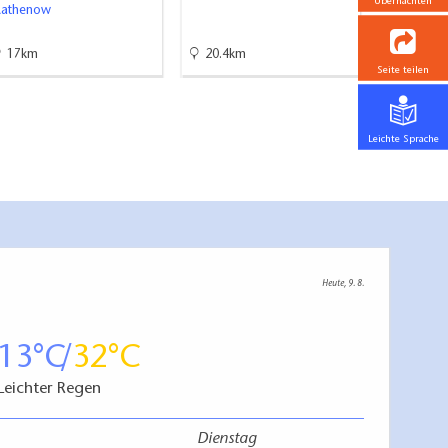
Übernachten
Rathenow
17km
20.4km
33.8km
Seite teilen
Leichte Sprache
Heute, 9. 8.
13
32
Leichter Regen
Dienstag