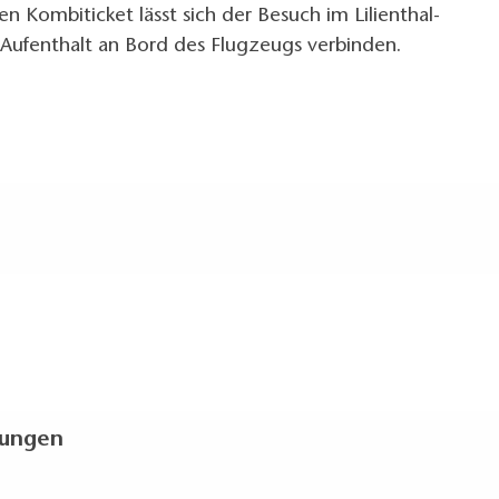
n Kombiticket lässt sich der Besuch im Lilienthal-
ufenthalt an Bord des Flugzeugs verbinden.
g (in Meter, ca.): 20
nen und außen)
kungen