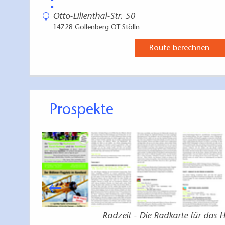
⋮
unterste Höhe der Bedienelemente: 90 cm
Otto-Lilienthal-Str. 50
Länge der Bewegungsfläche vor dem Aufzug
14728 Gollenberg OT Stölln
Breite der Bewegungsfläche vor dem Aufzug
Route berechnen
Kommentar:
Lift Höhenunterschied beträgt 140 cm.
Gästetoilette
Durchgangsbreite der Tür zum Sanitärraum: 
Durchgangsbreite der schmalsten aller zu b
Prospekte
Tür schlägt nicht in den Sanitärraum auf
Länge der Bewegungsfläche vor dem Waschti
Breite der Bewegungsfläche vor dem Waschti
Tiefe der Unterfahrbarkeit des Waschtischs 
Oberkante des Waschtischs (Armauflagefläc
im Sitzen und Stehen einsehbarer Spiegel üb
Länge der Bewegungsfläche vor dem WC-Bec
Breite der Bewegungsfläche vor dem WC-Bec
Länge der Bewegungsfläche rechts neben d
r 2026
Radzeit - Die Radkarte für das 