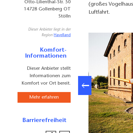
Otto-Lilienthal-Str. 50
(großes Vogelhaus
14728
Gollenberg OT
Luftfahrt.
Stölln
Dieser Anbieter liegt in der
Region
Havelland
Komfort-
Informationen
Dieser Anbieter stellt
Informationen zum
Komfort vor Ort bereit.
Mehr erfahren
Barrierefreiheit