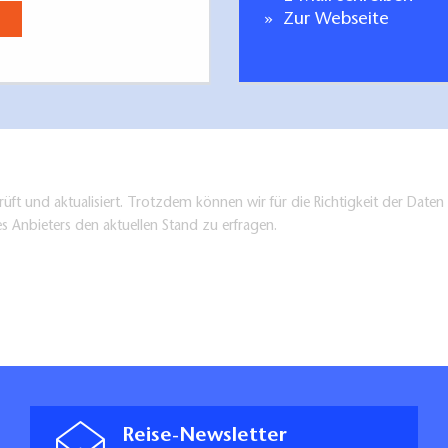
em WC-Becken: 63 cm
Jetzt anse
Zur Webseite
m WC-Becken: >150 cm
 WC-Becken: 80 cm
vorhanden
kenvorderkante: 15 cm
eklappten Zustand arretierbar
üft und aktualisiert. Trotzdem können wir für die Richtigkeit der Dat
le): 47 cm
es Anbieters den aktuellen Stand zu erfragen.
ebote in der Region können zur Verfügung gestellt werden.
lgruppe geschult sind.
sich um geprüfte Daten
ting Brandenburg GmbH
Reise-Newsletter