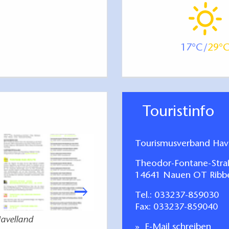
: >150 cm
: >150 cm
17
29
94 cm
enutzenden Türen, Flure und Durchgänge: 94 cm
Touristinfo
sch: 120 cm
sch: >150 cm
Tourismusverband Have
(in Höhe von 67 cm): 40 cm
Theodor-Fontane-Stra
he) vom Fußboden aus: 87 cm
14641 Nauen OT Ribb
er dem Waschtisch
ken: >150 cm
Tel.:
033237-859030
ken: 120 cm
Fax: 033237-859040
em WC-Becken: 123 cm
Havelland
HAV
E-Mail schreiben