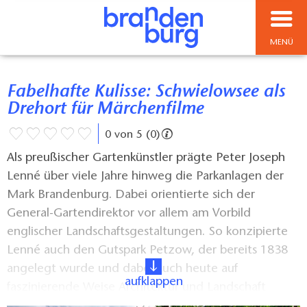
MENÜ
Fabelhafte Kulisse: Schwielowsee als
Drehort für Märchenfilme
0 von 5 (0)
Als preußischer Gartenkünstler prägte Peter Joseph
Lenné über viele Jahre hinweg die Parkanlagen der
Mark Brandenburg. Dabei orientierte sich der
General-Gartendirektor vor allem am Vorbild
englischer Landschaftsgestaltungen. So konzipierte
Lenné auch den Gutspark Petzow, der bereits 1838
angelegt wurde und dabei auch heute auf
aufklappen
faszinierende Weise Architektur und Landschaft
verbindet. In dem am Schwielowsee grenzenden