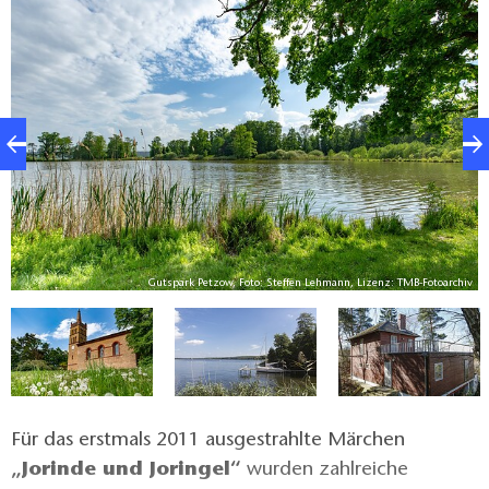
Park befinden sich indes historisch interessante
Bauwerke wie die Schinkelkirche, das Waschhaus,
eine Fischerhütte oder die Alte Schmiede samt
angeschlossenem Restaurant. Eine
geschichtsträchtige Kulisse, von der eine geradezu
märchenhafte Ausstrahlung ausgeht. Das dachten
sich auch die Filmschaffenden der ARD, als sie
Schwielowsee als Drehort für zwei ihrer beliebten
Märchenfilme auserkoren.
MB
Gutspark Petzow, Foto: Steffen Lehmann, Lizenz: TMB-Fotoarchiv
Für das erstmals 2011 ausgestrahlte Märchen
„Jorinde und Joringel“
wurden zahlreiche