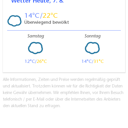
Wetter
Heute, 7. 8.
Produktionsland: Deutschland
14
22
Verleih/Sender: Antaeus Film- und
Überwiegend bewölkt
Fernsehproduktion GmbH (Alexander Gehrke und
Finn Freund), Rundfunk Berlin-Brandenburg
Samstag
Sonntag
Besetzung: Llewellyn Reichmann, Jonas Nay, Katja
Flint, Uwe Kockisch, Veit Stübner
12
26
14
31
Hänsel und Gretel
Genre: Märchenfilm
Alle Informationen, Zeiten und Preise werden regelmäßig geprüft
Beschreibung: Die Stiefmutter von Hänsel und
und aktualisiert. Trotzdem können wir für die Richtigkeit der Daten
keine Gewähr übernehmen. Wir empfehlen Ihnen, vor Ihrem Besuch
Gretel will die Kinder loswerden, um die Familie
telefonisch / per E-Mail oder über die Internetseiten des Anbieters
satt zu bekommen. Schweren Herzens stimmt der
den aktuellen Stand zu erfragen.
Vater zu und lässt Hänsel und Gretel im Wald
zurück. Einsam und verlassen verirren sich die
Geschwister. Als Hunger und Müdigkeit fast