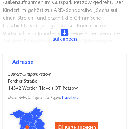
Außenaufnahmen im Gutspark Petzow gedreht. Der
Kinderfilm gehört zur ARD-Sendereihe „Sechs auf
einen Streich“ und erzählt die Grimm’sche
Geschichte von Joringel, der als Knecht in der
Wirtschaft von Jorindes Vater seine Arbeit verrichtet.
aufklappen
Auf dem Fernsehbildschirm ist das Liebespaar zu
Beginn des Films rund um das Wirtshaus zu sehen,
das sich in Wirklichkeit in die natürliche Umgebung
Adresse
des Gutsparks einbettet und eine besondere
mittelalterliche Atmosphäre versprüht.
Drehort: Gutspark Petzow
Fercher Straße
Nur wenige Kilometer von Petzow entfernt,
14542
Werder (Havel) OT Petzow
schmiegt sich das gemütliche Fischerdorf Ferch an
Dieser Anbieter liegt in der Region
Havelland
das Ufer des Schwielowsees. Inmitten der
Kiefernwälder und Wiesen verlief sich hier ein junges
Geschwisterpaar. Doch plötzlich entdecken sie zu
ihrer Überraschung schließlich ein geheimnisvolles
Karte anzeigen