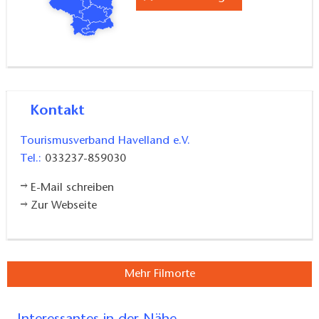
Lebkuchenhaus, in dessen schmackhaften Wänden
eine ominöse Hexe haust. Mit
„Hänsel und
Gretel“
setzte die ARD das wohl bekannteste aller
Grimm’schen Märchen im Frühjahr 2012 filmisch in
Szene. So wurden die Wälder von Ferch im
Kontakt
Handumdrehen zum Schauplatz der
Märchengeschichte um die beiden Geschwister, die
Tourismusverband Havelland e.V.
dem Treiben der Hexe mit List und Tücke begegnen.
Tel.:
033237-859030
Das Havelland mit seinen märchenhaften Drehorten
E-Mail schreiben
Zur Webseite
Petzow und Ferch lädt sowohl große als auch kleine
Besucher ein, die zauberhaften Plätze der ARD-
Sendereihe selbst zu entdecken. Ausgedehnte
Spaziergänge rund um den Schwielowsee begeistern
Mehr Filmorte
mit naturbelassener Landschaft und gemütlichen
Restaurants und Cafés am Wegesrand. Ebenfalls zu