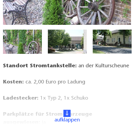
in
Stadt Trebbin
Standort Stromtankstelle:
an der Kulturscheune
Kosten:
ca. 2,00 Euro pro Ladung
Ladestecker:
1x Typ 2, 1x Schuko
Parkplätze für Stromfahrzeuge
aufklappen
ausgewiesen:
ja