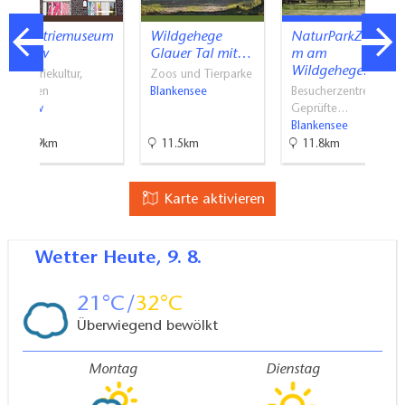
Industriemuseum
Wildgehege
NaturParkZentru
Teltow
Glauer Tal mit…
m am
Wildgehege…
Industriekultur,
Zoos und Tierparke
Museen
Blankensee
Besucherzentren,
Teltow
Geprüfte…
Blankensee
16.9km
11.5km
11.8km
Karte aktivieren
Wetter
Heute, 9. 8.
21
32
Überwiegend bewölkt
Montag
Dienstag