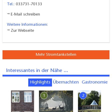
Tel.:
033731-70133
und Räume stehen zur Verfügung. Regelmäßig
finden interessante Konzerte, auch mit namhaften
E-Mail schreiben
Künstlern statt. Außerdem können
Weitere Informationen:
Theateraufführungen und verschiedene Feste
Zur Webseite
besucht werden. Über die B 101 und den Haltepunkt
der DB in Thyrow ist die Kulturscheune Thyrow
bestens zu erreichen und liegt dennoch mitten “im
Grünen”.
Mehr Stromtankstellen
Interessantes in der Nähe ...
Highlights
Übernachten
Gastronomie
7
1
2