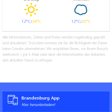
12
24
12
25
Alle Informationen, Zeiten und Preise werden regelmäßig geprüft
und aktualisiert. Trotzdem können wir für die Richtigkeit der Daten
keine Gewähr übernehmen. Wir empfehlen Ihnen, vor Ihrem Besuch
telefonisch / per E-Mail oder über die Internetseiten des Anbieters
den aktuellen Stand zu erfragen.
Brandenburg App
Hier herunterladen!