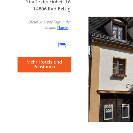
Straße der Einheit 16
14806
Bad Belzig
Dieser Anbieter liegt in der
Region
Fläming
Mehr Hotels und
Pensionen