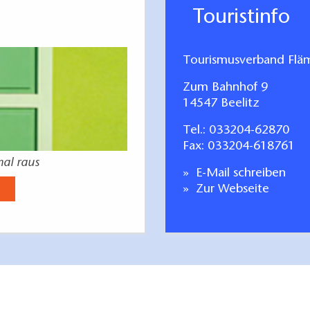
Touristinfo
Tourismusverband Fläm
Zum Bahnhof 9
14547 Beelitz
Tel.:
033204-62870
Fax: 033204-618761
mal raus
E-Mail schreiben
Zur Webseite