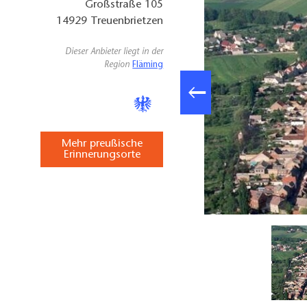
Großstraße 105
14929
Treuenbrietzen
Dieser Anbieter liegt in der
Region
Fläming
Mehr preußische
Erinnerungsorte
Treuenbrietzen, Foto: Historisches Archiv des Heimatmuseums