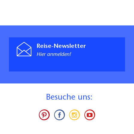
Reise-Newsletter
Hier anmelden!
B
esuche uns: