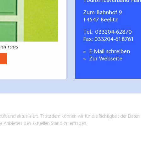
Tourismusverband Fläm
Zum Bahnhof 9
14547 Beelitz
Tel.:
033204-62870
Fax: 033204-618761
mal raus
E-Mail schreiben
Zur Webseite
üft und aktualisiert. Trotzdem können wir für die Richtigkeit der Dat
es Anbieters den aktuellen Stand zu erfragen.