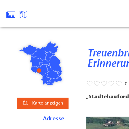
Treuenbrietzen - Preußische
Erinneru
0
„Städtebauförd
Karte anzeigen
Adresse