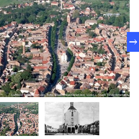
Luftbild Treuenbrietzen, Foto: Stadt Treuenbrietzen, Lizenz: Stadt Treuenbrietzen