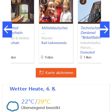
7
1
2
Atelierhof
Mitteldeutsches
Technisches
Werenzhain
…
Denkmal
”Brikettfabrik…
Galerien & Ateliers
Museen
Werenzhain
Bad Liebenwerda
Industriekultur,
Historis…
Domsdorf
21.6km
9.6km
14km
Karte aktivieren
Wetter
Heute, 6. 8.
22
29
Überwiegend bewölkt