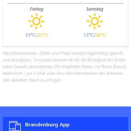
Freitag
Samstag
15
25
13
26
Alle Informationen, Zeiten und Preise werden regelmäßig geprüft
und aktualisiert. Trotzdem können wir für die Richtigkeit der Daten
keine Gewähr übernehmen. Wir empfehlen Ihnen, vor Ihrem Besuch
telefonisch / per E-Mail oder über die Internetseiten des Anbieters
den aktuellen Stand zu erfragen.
Brandenburg App