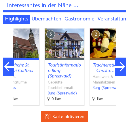
Interessantes in der Nähe ...
Highlights
Übernachten
Gastronomie
Veranstaltun
10
5
2
Oberkirche St.
Touristinformatio
Trachtenstickerei
Nikolai Cottbus
n Burg
– Christa…
(Spreewald)
Kirchen,
Handwerk &
Aussichtstürme
Geprüfte
Manufakturen
Cottbus
Touristinformati…
Burg (Spreewald)
Burg (Spreewald)
22.5km
0.1km
1km
Karte aktivieren