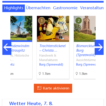
Highlights
Übernachten
Gastronomie
Veranstaltun
7
1
2
Holländerwindm
Trachtenstickerei
Bismarckturm in
ühle Straupitz
– Christa…
Burg
(Spreewald)
Museen, Historische
Handwerk &
Baude…
Manufakturen
Aussichtstürme
Straupitz
Burg (Spreewald)
Burg (Spreewald)
8.9km
1.1km
1.5km
Karte aktivieren
Wetter
Heute, 7. 8.