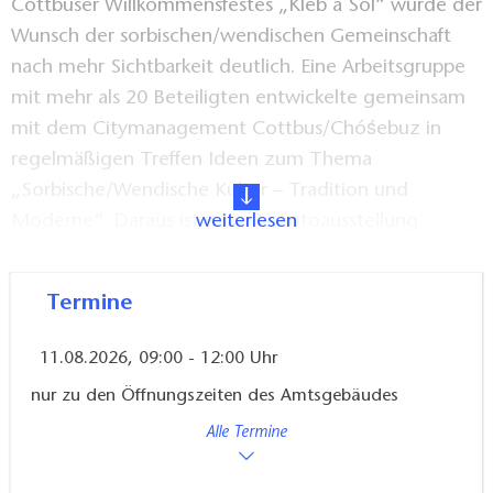
Cottbuser Willkommensfestes „Kleb a Sol“ wurde der
Wunsch der sorbischen/wendischen Gemeinschaft
nach mehr Sichtbarkeit deutlich. Eine Arbeitsgruppe
mit mehr als 20 Beteiligten entwickelte gemeinsam
mit dem Citymanagement Cottbus/Chóśebuz in
regelmäßigen Treffen Ideen zum Thema
„Sorbische/Wendische Kultur – Tradition und
Moderne“. Daraus ist u. a. die Fotoausstellung
weiterlesen
„Übers Jahr in Schwarzweiß & Farbe“ entstanden.
Die Fotografen Heiner Stephan und Andreas Batke,
Termine
die regelmäßig in die sorbische/wendische
Gemeinschaft in der Niederlausitz eintauchen, haben
11.08.2026, 09:00 - 12:00 Uhr
das Brauchtum und oft einzigartige Momente mit
nur zu den Öffnungszeiten des Amtsgebäudes
ihrer Kamera festgehalten. Die Ausstellung umfasste
Alle Termine
Fotografien aus zahlreichen Dörfern der
Niederlausitz von der Fastnacht bis zum Hahnrupfen.