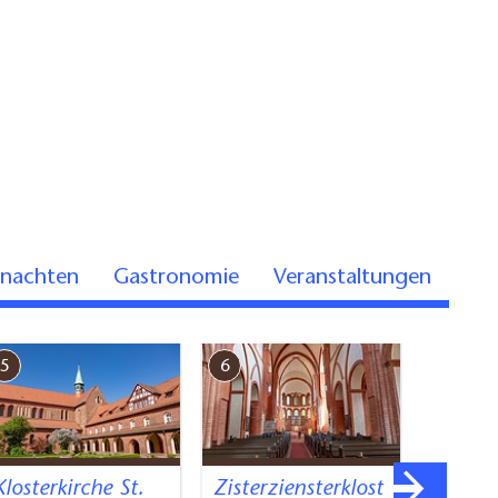
rnachten
Gastronomie
Veranstaltungen
5
6
7
Klosterkirche St.
Zisterziensterklost
Landgu