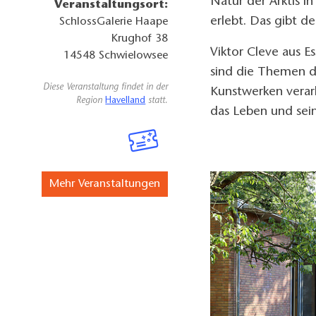
Natur der Arktis i
Veranstaltungsort:
erlebt. Das gibt d
SchlossGalerie Haape
Krughof 38
Viktor Cleve aus Es
14548
Schwielowsee
sind die Themen de
Diese Veranstaltung findet in der
Kunstwerken verar
Region
Havelland
statt.
das Leben und sein
Mehr Veranstaltungen