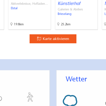
Künstlerhof
Aktiverlebnisse, Hofläden…
Elstal
Galerien & Ateliers
K
Brieselang
19.8km
25.2km
Karte aktivieren
Wetter