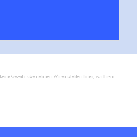
 an der Havel. Reiseplaner 2026
Reisez
hen/bestellen
en keine Gewähr übernehmen. Wir empfehlen Ihnen, vor Ihrem