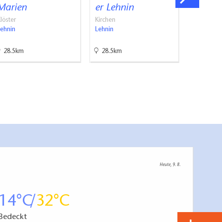
Marien
er Lehnin
Groß B
löster
Kirchen
Industrieku
Lehnin
Lehnin
Groß Behn
28.5km
28.5km
38.6km
Heute, 9. 8.
14
32
Bedeckt