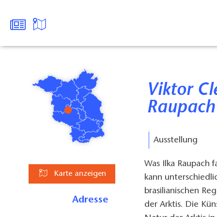
Viktor Cleve (Malerei) & Ilka
Raupach 
Ausstellung
Was Ilka Raupach fa
Karte anzeigen
kann unterschiedli
brasilianischen Re
Adresse
der Arktis. Die Kün