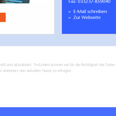
Fax: 033237-859040
Stadt Brandenburg. Entdecken
E-Mail schreiben
Jetzt anse
Zur Webseite
üft und aktualisiert. Trotzdem können wir für die Richtigkeit der Dat
es Anbieters den aktuellen Stand zu erfragen.