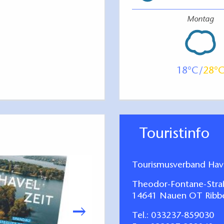
Montag
18
28
Touristinfo
Tourismusverband Have
Theodor-Fontane-Stra
14641 Nauen OT Ribb
Tel.:
033237-859030