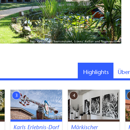
Foto: Kultur- und Tourismusamt, Lizenz: Kultur- und Tourismusamt
Highlights
Übe
3
4
Karls Erlebnis-Dorf
Märkischer