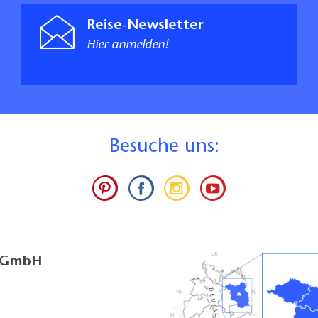
Reise-Newsletter
Hier anmelden!
B
esuche uns:
g GmbH