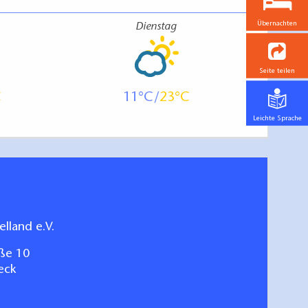
Übernachten
Dienstag
Seite teilen
11
23
Leichte Sprache
lland e.V.
ße 10
eck