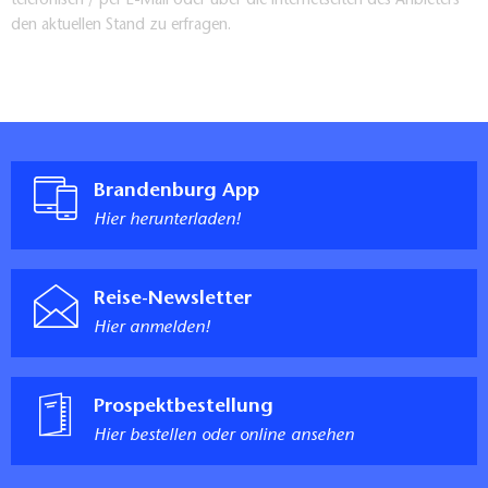
telefonisch / per E-Mail oder über die Internetseiten des Anbieters
den aktuellen Stand zu erfragen.
____________
Check-In: ab 15 Uhr
Check-Out: bis 11 Uhr
Brandenburg App
Hier herunterladen!
Maximale Personenzahl: 2 Personen
Reise-Newsletter
Hier anmelden!
Prospektbestellung
Hier bestellen oder online ansehen