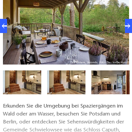
Das Untere, Veranda, Foto: Das halbe Haus
us
Erkunden Sie die Umgebung bei Spaziergängen im
Wald oder am Wasser, besuchen Sie Potsdam und
Berlin, oder entdecken Sie Sehenswürdigkeiten der
Gemeinde Schwielowsee wie das Schloss Caputh,