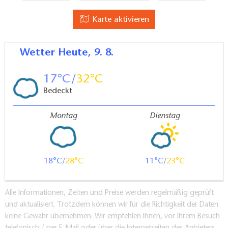
Karte aktivieren
Unteres Apartment
Wetter
Heute, 9. 8.
1 Schlafzimmer
1 Badezimmer
17
32
70 qm
Bedeckt
Montag
Dienstag
WLAN
Küche/Kochnische
18
28
11
23
Terrasse/Balkon
Liegewiese/Garten
Alle Informationen, Zeiten und Preise werden regelmäßig geprüft
Nichtraucher
und aktualisiert. Trotzdem können wir für die Richtigkeit der Daten
Parkplatz
keine Gewähr übernehmen. Wir empfehlen Ihnen, vor Ihrem Besuch