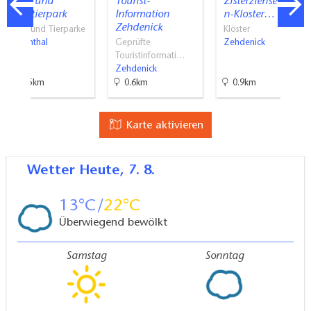
Wild- und
Tourist-
Zisterzienserinne
Haustierpark
Information
n-Kloster…
Zehdenick
Zoos und Tierparke
Klöster
Liebenthal
Geprüfte
Zehdenick
Touristinformati…
Zehdenick
13.5km
0.6km
0.9km
Karte aktivieren
Wetter
Heute, 7. 8.
13
22
Überwiegend bewölkt
Samstag
Sonntag