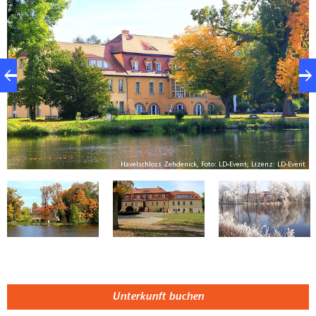
Kulisse. Ob mit Motorboot, Tret- oder Paddelbooten
oder mit dem Fahrrad entlang des Radwegs Berlin–
Kopenhagen: Die reizvolle Umgebung bietet
vielfältige Möglichkeiten für Erholung und
Entdeckungen. Kulinarik und Service runden das
Erlebnis harmonisch ab.
Havelschloss Zehdenick, Foto: LD-Event, Lizenz: LD-Event
Unterkunft buchen