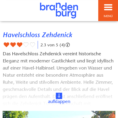
MENÜ
Havelschloss Zehdenick
2.3 von 5 (4)
Das Havelschloss Zehdenick vereint historische
Eleganz mit moderner Gastlichkeit und liegt idyllisch
auf einer Havel-Halbinsel. Umgeben von Wasser und
Natur entsteht eine besondere Atmosphäre aus
Ruhe, Weite und stilvollem Ambiente. Helle Zimmer,
geschmackvolle Details und der Blick auf die Havel
prägen den Aufenthalt. Direkt anschließend eröffnet
aufklappen
sich die Zehdenick Tonstichlandschaft mit
zahlreichen kleinen Seen, eine in Europa einzigartige