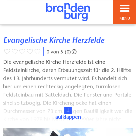
MENÜ
Evangelische Kirche Herzfelde
0 von 5 (0)
Die evangelische Kirche Herzfelde ist eine
Feldsteinkirche, deren Erbauungszeit für die 2. Hälfte
des 13. Jahrhunderts vermutet wird. Es handelt sich
hier um einen rechteckig angelegten, turmlosen
Feldsteinbau mit Satteldach. Die Fenster und Portale
sind spitzbogig. Die Kirchenglocke hat einen
Durchmesser von 73 cm. Wegen Baufälligkeit war die
aufklappen
Kirche von 1978 bis Mitte der 1990er Jahre nicht
nutzbar. Dank der Unterstützung vieler Förderer