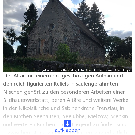
konnte es in den vergangenen Jahren gelingen, die
Hüllensanierung wie auch die Sanierung des Innern,
des Gestühls und der Kanzel durchzuführen. Im Jahr
2008 konnte der aus dem 17. Jahrhundert
stammende Renaissancealtar mit Mitteln der Kirche,
des Landkreises, der Sparkassenstiftung, der
Deutschen Stiftung Denkmalschutz und mit
Privatspenden, durch Frau Scheewe aus Stralsund
restauriert, in einem Festgottesdienst wieder
Evangelische Kirche Herzfelde, Foto: Anet Hoppe, Lizenz: Anet Hoppe
eingeweiht werden.
Der Altar mit einem dreigeschossigen Aufbau und
den reich figurierten Reliefs in säulengerahmten
Nischen gehört zu den besonderen Arbeiten einer
Bildhauerwerkstatt, deren Altäre und weitere Werke
in der Nikolaikirche und Sabinenkirche Prenzlau, in
den Kirchen Seehausen, Seelübbe, Melzow, Menkin
und weiteren Kirchen in der Gegend zu finden sind.
aufklappen
Inzwischen ist hierzu eine Postkartenserie erhältlich.