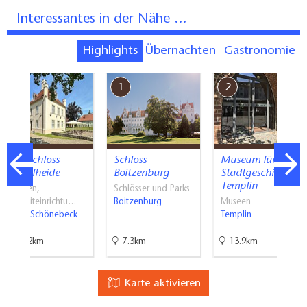
Interessantes in der Nähe ...
Highlights
Übernachten
Gastronomie
7
1
2
Jagdschloss
Schloss
Museum für
Schorfheide
Boitzenburg
Stadtgeschichte
Templin
Museen,
Schlösser und Parks
Freizeiteinrichtu…
Boitzenburg
Museen
Groß Schönebeck
Templin
32.2km
7.3km
13.9km
Karte aktivieren