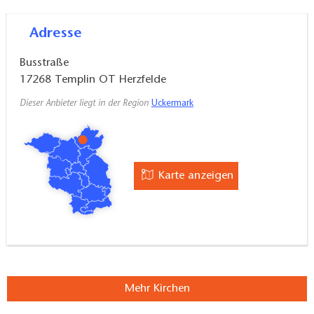
Adresse
Im Jahr 2011 konnte endlich auch die Orgel
restauriert werden. Vermutlich wurde sie 1871 durch
Busstraße
den Berliner Albert Lang erbaut. Die Orgelwerkstatt
17268
Templin OT Herzfelde
Christian Scheffler aus Sieversdorf führte die Arbeiten
Dieser Anbieter liegt in der Region
Uckermark
aus. Der Prospekt wurde von Birgit und Björn
Scheewe restauriert.
In den Monaten April bis September kann die Kirche
Karte anzeigen
innerhalb der Woche und am Wochenende zwischen
11.00 und 15.00 Uhr und darüber hinaus nach Bedarf
besichtigt werden.
Mehr Kirchen