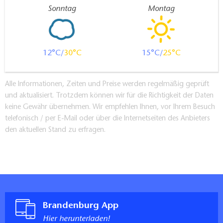
Sonntag
Montag
12
30
15
25
Alle Informationen, Zeiten und Preise werden regelmäßig geprüft
und aktualisiert. Trotzdem können wir für die Richtigkeit der Daten
keine Gewähr übernehmen. Wir empfehlen Ihnen, vor Ihrem Besuch
telefonisch / per E-Mail oder über die Internetseiten des Anbieters
den aktuellen Stand zu erfragen.
Brandenburg App
Hier herunterladen!