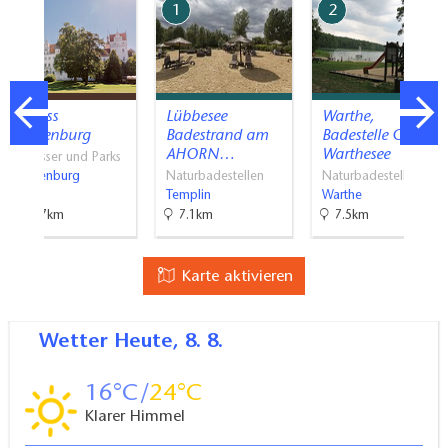
7
1
2
Schloss
Lübbesee
Warthe,
Boitzenburg
Badestrand am
Badestelle Großer
AHORN…
Warthesee
Schlösser und Parks
Boitzenburg
Naturbadestellen
Naturbadestellen
Templin
Warthe
10.7km
7.1km
7.5km
Karte aktivieren
Wetter
Heute, 8. 8.
16
24
Klarer Himmel