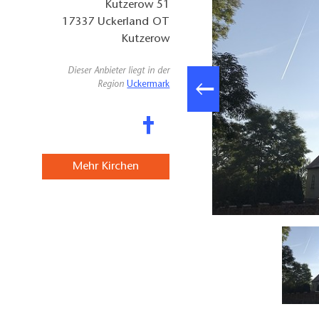
Kutzerow 51
17337
Uckerland OT
Kutzerow
Dieser Anbieter liegt in der
Region
Uckermark
Mehr Kirchen
Kirche Kutzerow , Foto: Anet Hoppe