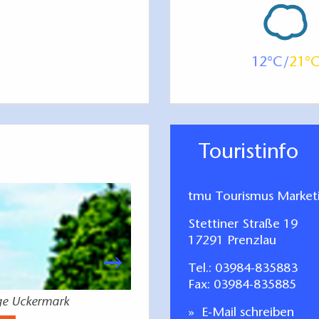
12
21
Touristinfo
tmu Tourismus Marke
Stettiner Straße 19
17291 Prenzlau
Tel.:
03984-835883
Fax: 03984-835885
ge Uckermark
Uckermark 
E-Mail schreiben