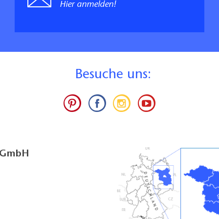
Hier anmelden!
B
esuche uns:
g GmbH