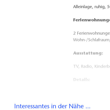
Alleinlage, ruhig,
Ferienwohnung
2 Ferienwohnungen 
Wohn-/Schlafraum,
Ausstattung:
TV, Radio, Kinder
Details:
Kinderspielplatz, 
Fahrradvermeitung
Interessantes in der Nähe ...
eigenen See.