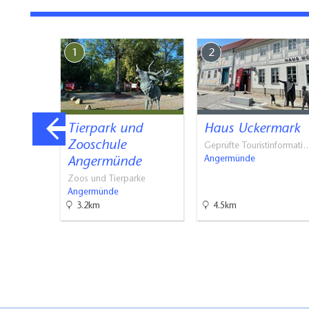
Die Ferienwohnung
Uckermärkischen 
1
2
rin
Tierpark und
Haus Uckermark
Zooschule
Freizeit…
Geprüfte Touristinformati
Angermünde
Angermünde
Zoos und Tierparke
Angermünde
3.2km
4.5km