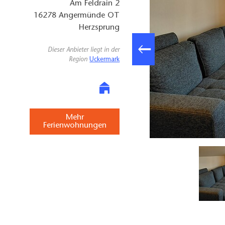
Am Feldrain 2
16278
Angermünde OT
Herzsprung
Dieser Anbieter liegt in der
Region
Uckermark
Mehr
Ferienwohnungen
ssenansicht Ferienwohnung Branding, Foto: Christoph Branding