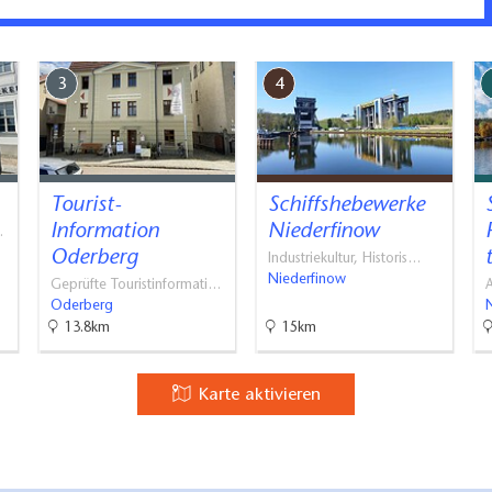
en sind für Familien geeignet und liegen direkt am
Radrundweg.
3
4
Tourist-
Schiffshebewerke
Information
Niederfinow
…
Oderberg
Industriekultur, Historis…
Niederfinow
Geprüfte Touristinformati…
A
Oderberg
13.8km
15km
Karte aktivieren