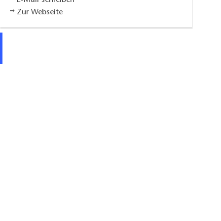
Zur Webseite
Aussenansicht Ferienwohnung Branding, Foto: 