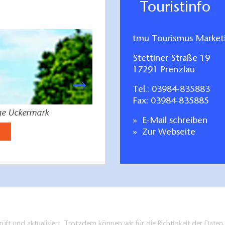
Touristinfo
tmu Tourismus Marke
Stettiner Straße 19
17291 Prenzlau
Tel.:
03984-835883
Fax: 03984-835885
ge Uckermark
Uckermark 
E-Mail schreiben
Jetzt anse
Zur Webseite
üft und aktualisiert. Trotzdem können wir für die Richtigkeit der Dat