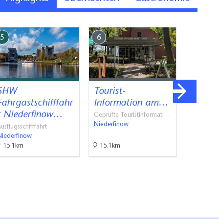
5
6
7
SHW
Tourist-
Kloste
Fahrgastschifffahr
Information am…
Klöster, M
t Niederfinow…
Chorin
Geprüfte Touristinformati…
Niederfinow
usflugsschifffahrt
Niederfinow
15.1km
15.1km
15.2km