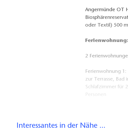
Angermünde OT Her
Biosphärenreserva
oder Textil) 500 m
Ferienwohnung
2 Ferienwohnungen
Ferienwohnung 1:
zur Terrasse, Bad
Schlafzimmer für 
Personen
Ferienwohnung 2:
Gästetoilette, 2 S
Interessantes in der Nähe ...
Personen