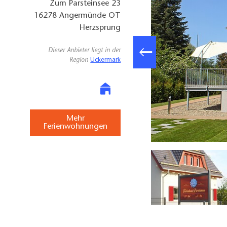
Zum Parsteinsee 23
16278
Angermünde OT
Herzsprung
Dieser Anbieter liegt in der
Region
Uckermark
Mehr
Ferienwohnungen
ienhaus Parsteinsee in Herzsprung, Foto: Ferienhaus Parsteinsee