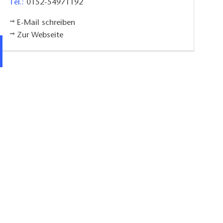
Tel.:
0152-54971192
E-Mail schreiben
Zur Webseite
Ferienhaus Parsteinsee in Herzsprung, Foto: Fer