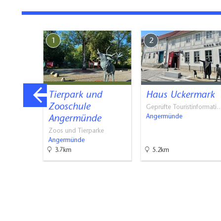
Ausstattung:
1
2
TV, WLAN,Terrass
Details:
Tierpark und
Haus Uckermark
Parkplatz, großer 
ifffahr
Zooschule
Geprüfte Touristinformati
now…
Angermünde
Angermünde
t
Zoos und Tierparke
Angermünde
3.7km
5.2km