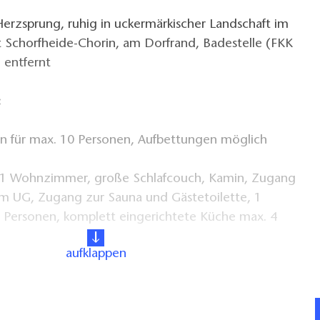
zsprung, ruhig in uckermärkischer Landschaft im
t Schorfheide-Chorin, am Dorfrand, Badestelle (FKK
 entfernt
:
 für max. 10 Personen, Aufbettungen möglich
 1 Wohnzimmer, große Schlafcouch, Kamin, Zugang
 im UG, Zugang zur Sauna und Gästetoilette, 1
2 Personen, komplett eingerichtete Küche max. 4
aufklappen
 1 Wohnzimmer mit zwei Schlafcouch, Bad-
chlafzimmer, vollausgestattet Küche max. 6