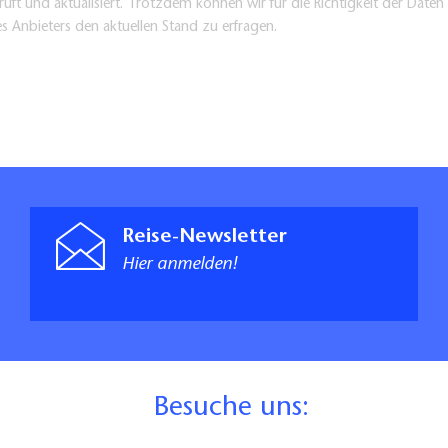
üft und aktualisiert. Trotzdem können wir für die Richtigkeit der Dat
es Anbieters den aktuellen Stand zu erfragen.
Reise-Newsletter
Hier anmelden!
B
esuche uns: