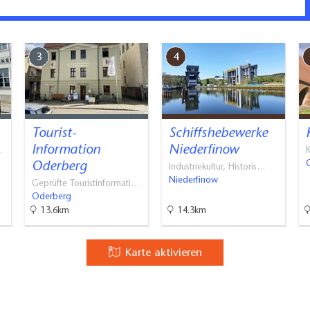
3
4
e,Radio
Tourist-
Schiffshebewerke
Garten mit Liegewiese und Grillmöglichkeit, Sauna
Information
Niederfinow
…
K
Oderberg
Industriekultur, Historis…
Niederfinow
Geprüfte Touristinformati…
Oderberg
13.6km
14.3km
Karte aktivieren