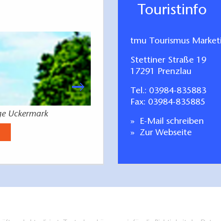
Touristinfo
tmu Tourismus Marke
Stettiner Straße 19
17291 Prenzlau
Tel.:
03984-835883
Fax: 03984-835885
ge Uckermark
Uckermark 
E-Mail schreiben
Jetzt anse
Zur Webseite