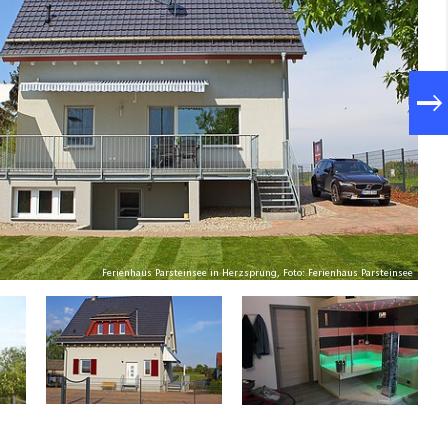
Ferienhaus Parsteinsee in Herzsprung, Foto: Ferienhaus Parsteinsee