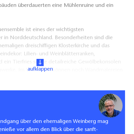
bäuden überdauerten eine Mühlenruine und ein
ensemble ist eines der wichtigsten
r in Norddeutschland. Besonderheiten sind die
emaligen dreischiffigen Klosterkirche und das
indekor: Lilien- und Weinblätterranken,
d ein Tierfries sowie detailreiche Gewölbekonsolen
aufklappen
uwerke. Im Westflügel können noch Wandmalereien
. Jahrhundert bewundert werden.
eröffnete Dauerausstellung informiert auf ca. 600 qm
e des Klosters. Die Konzerte des "Choriner
ören zu den beliebtesten Kulturveranstaltungen
tere Sonder- und Kunstausstellungen finden im
undgang über den ehemaligen Weinberg mag
irmarium statt.
enieße vor allem den Blick über die sanft-