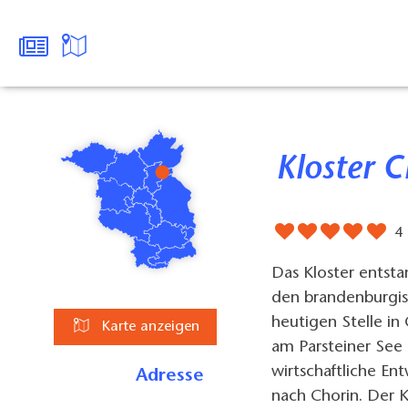
Kloster 
4
Das Kloster entsta
den brandenburgis
heutigen Stelle in
Karte anzeigen
am Parsteiner See e
wirtschaftliche En
Adresse
nach Chorin. Der Kl