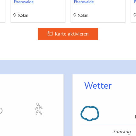
Eberswalde
Eberswalde
9.5km
9.5km
Karte aktivieren
igen zu nutzenden Türen: 75 cm
gang
Wetter
se auf eine Höhe von 85 cm abgesenkt, aber andere Möglichke
dem Counter
enutzenden Türen, Flure und Durchgänge: 88 cm
Samstag