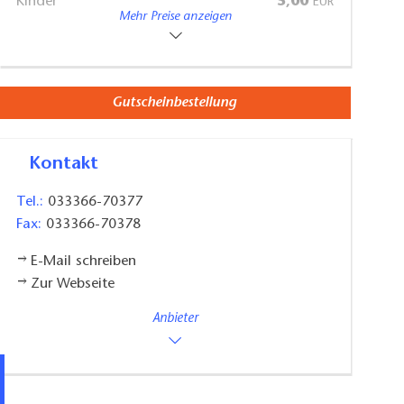
Kinder
5,00
EUR
Mehr Preise anzeigen
Eintritt
Ab 12 Jahren
Familien
15,00
EUR
Eintritt
Gutscheinbestellung
Kontakt
Tel.:
033366-70377
Fax:
033366-70378
E-Mail schreiben
Zur Webseite
Anbieter