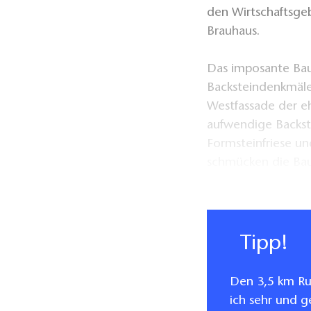
den Wirtschaftsge
Brauhaus.
Das imposante Bau
Backsteindenkmäle
Westfassade der eh
aufwendige Backste
Formsteinfriese un
schmücken die Ba
aus dem frühen 14
Die im April 2017 
über die Geschicht
Tipp!
Musiksommers" geh
Brandenburgs. Wei
Den 3,5 km R
Kapitelsaal und Inf
ich sehr und g