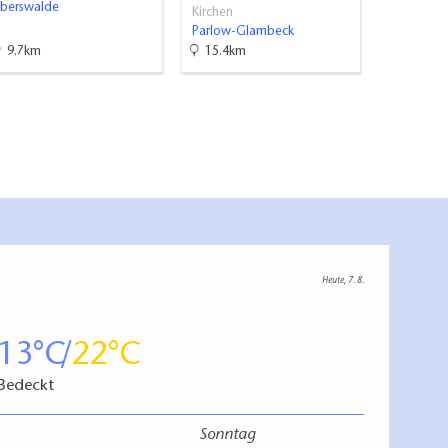
Eberswalde
Tuchen-Kl
Kirchen
Parlow-Glambeck
9.7km
15.4km
18.4km
Heute, 7. 8.
it der Kommunikation im Sitzen vorhanden
13
22
Bedeckt
Sonntag