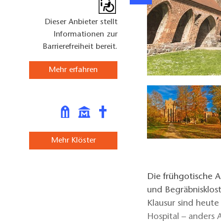
Dieser Anbieter stellt
Informationen zur
Barrierefreiheit bereit.
Mehr erfahren
orin, Foto: Stephanie Schilk, Lizenz: Eigenbetrieb Kloster Chorin
Mehr Klöster
Die frühgotische 
und Begräbnisklost
Klausur sind heute
Hospital – anders