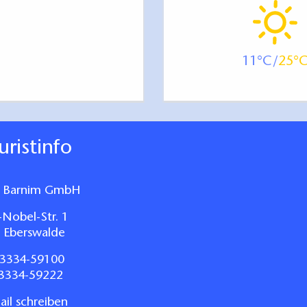
: >150 cm
11
25
: >150 cm
ouristinfo
96 cm
 Barnim GmbH
sch: >150 cm
-Nobel-Str. 1
sch: 140 cm
 Eberswalde
(in Höhe von 67 cm): 35 cm
3334-59100
he) vom Fußboden aus: 83 cm
03334-59222
er dem Waschtisch
ken: >150 cm
il schreiben