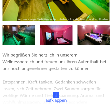
ke
Wassermassage Medi-Stream, Foto: Andreas Roschke, Lizenz: Andreas Roschke
Wir begrüßen Sie herzlich in unserem
Wellnessbereich und freuen uns Ihren Aufenthalt bei
uns noch angenehmer gestalten zu können.
Entspannen, Kraft tanken, Gedanken schweifen
lassen, sich Zeit nehmen. Zwei Saunen sorgen für
wohlige Wärme und Tiefentspannung. Aroma- und
aufklappen
Wohlfühlmassagen, Bäder oder besondere
Anwendungen mit temperierten Steinen sorgen für