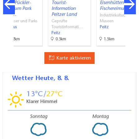
Fürst-Pückler-
Tourist-
Eisenhütten- und
Museum Park
Information
Fischereimuseum
und…
Peitzer Land
Industriekultur,
Schlösser und Parks
Geprüfte
Museen
Cottbus
Touristinformati…
Peitz
Peitz
13.2km
0.3km
1.5km
Karte aktivieren
Wetter
Heute, 8. 8.
13
27
Klarer Himmel
Sonntag
Montag