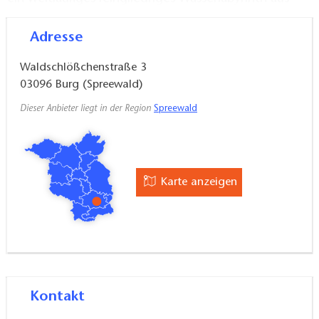
kleinen Kanälen auf, den so genannten Fließen.
Adresse
Dieses Binnendelta ist europaweit einmalig – weshalb
Waldschlößchenstraße 3
es auch unter dem Schutz der UNESCO steht. Am
03096
Burg (Spreewald)
besten lässt sich dieses einzigartige Fleckchen Erde
Dieser Anbieter liegt in der Region
Spreewald
mit dem Spreewaldkahn erkunden. Los geht es in
Burg (Spreewald). Das ruhige, meditative Gleiten
über die Fließe um Burg herum hat etwas Magisches.
Malerisch gelegene Häuser, lichte Wälder und
Karte anzeigen
Wiesen, auf denen die typischen Heuschober
emporragen, ziehen vorbei. Viele kleine Inselgehöfte
sind bis heute nur über diese Wasserstraßen
miteinander verbunden.
Die Stadt Burg ist Deutschlands größte
Kontakt
Streusiedlung und liegt inmitten des