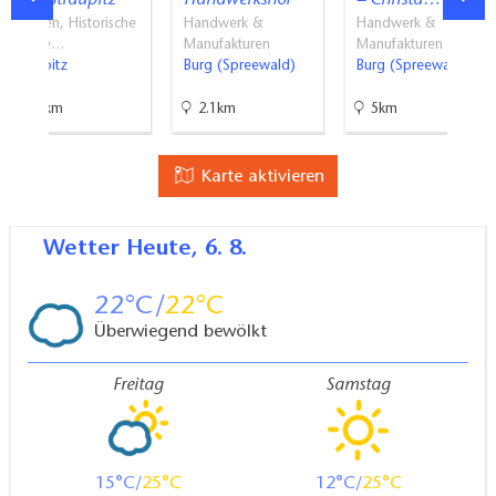
Museen, Historische
Handwerk &
Handwerk &
Baude…
Manufakturen
Manufakturen
Straupitz
Burg (Spreewald)
Burg (Spreewald)
6.6km
2.1km
5km
Karte aktivieren
Wetter
Heute, 6. 8.
22
22
Überwiegend bewölkt
Freitag
Samstag
15
25
12
25