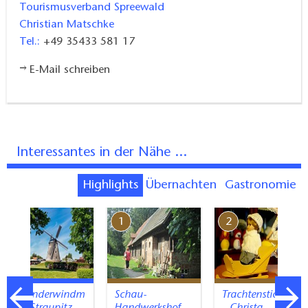
Siedlungsgebietes der Sorben und Wenden, weshalb
Tourismusverband Spreewald
Christian Matschke
sie auch den Namen Borkowy trägt. Die Menschen
Tel.:
+49 35433 581 17
im Südosten Brandenburgs leben ihre Traditionen
und sind außerdem stolz auf ihre regionalen
E-Mail schreiben
Produkte, allen voran die Spreewaldgurke. Sie ist so
berühmt wie der Spargel aus Beelitz und es gibt sie
mittlerweile in vielen Variationen.
Interessantes in der Nähe ...
Highlights
Übernachten
Gastronomie
7
1
2
Holländerwindm
Schau-
Trachtenstickerei
ühle Straupitz
Handwerkshof
– Christa…