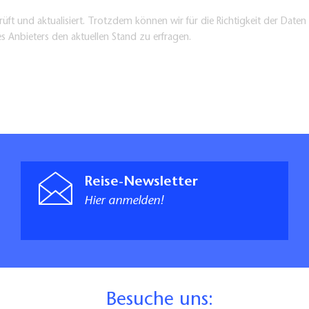
 cm
üft und aktualisiert. Trotzdem können wir für die Richtigkeit der Dat
es Anbieters den aktuellen Stand zu erfragen.
tegriffe
esaal
r:
r): 2
Reise-Newsletter
 Bushaltestelle etc. ist möglich.
Hier anmelden!
b barrierefrei
sich um geprüfte Daten
ting Brandenburg GmbH
B
esuche uns: