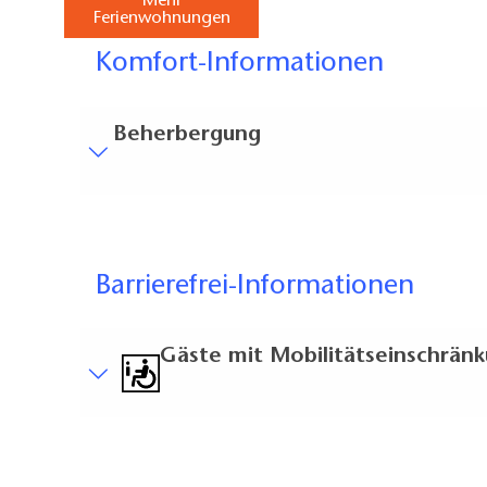
Mehr
Ferienwohnungen
Komfort-Informationen
Beherbergung
Besucherparkplätze
Entfernung der Besucherparkplätze zum Eingan
Bodenbelag
Barrierefrei-Informationen
Zum Teil eingeschränkt begehbarer Bodenbel
Treppen
Gäste mit Mobilitätseinschrän
Einige Bereiche sind nur über Treppen err
Badausstattung
Klassische Duschtasse mit Stufe vorhanden
Kurzbeschreibung
Weitere Angaben
Kurzbeschreibung:
Betten mit Komforthöhe