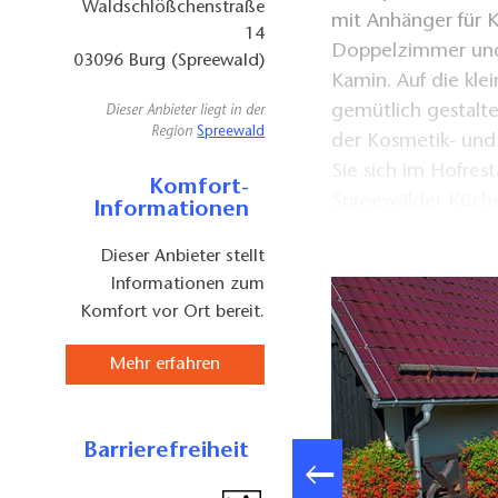
Waldschlößchenstraße
mit Anhänger für K
14
Doppelzimmer und
03096
Burg (Spreewald)
Kamin. Auf die kle
gemütlich gestalt
Dieser Anbieter liegt in der
Region
Spreewald
der Kosmetik- und
Sie sich im Hofres
Komfort-
Spreewälder Küche
Informationen
Produkte werden m
Dieser Anbieter stellt
interpretiert. Gen
Informationen zum
oder auf unserer T
Komfort vor Ort bereit.
Schlangenkönig" i
Mehr erfahren
Barrierefreiheit