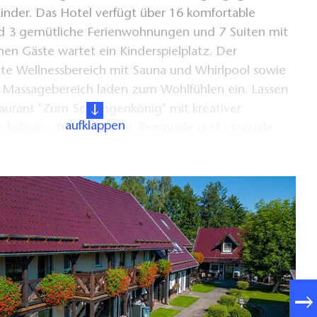
inder. Das Hotel verfügt über 16 komfortable
 3 gemütliche Ferienwohnungen und 7 Suiten mit
inen Gäste wartet ein Kinderspielplatz. Der
ete Wellnessbereich mit Sauna und Whirlpool sowie
 Massagebereich laden zum Wohlfühlen ein. Lassen
taurant "Zum Schlangenkönig" mit kreativer
aufklappen
 kulinarisch verwöhnen. Regionale und saisonale
it einem Hauch von internationalen Einflüssen neu
ießen Sie ausgewählte Weine im rustikalen Ambiente
errasse direkt am Wasser. Das Hotel "Zum
st ein Unternehmen des "Spreewald Resort".