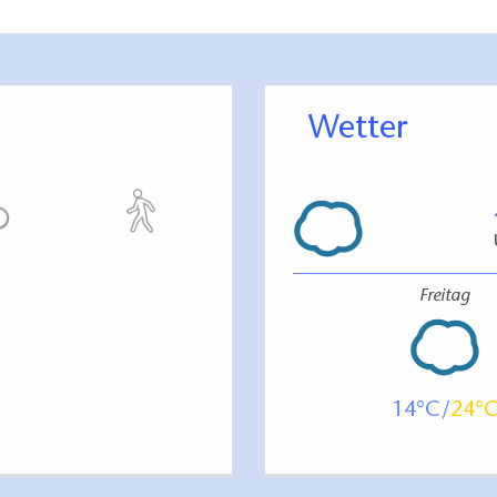
Wetter
raum im Zimmer: 98 cm
rraum im Zimmer: >150 cm
g zu einer Längsseite des Bettes: >150 cm
Freitag
g zu einer Längsseite des Bettes: 140 cm
ite des Bettes: 130 cm
sgegenständen (z.B. Schrank): 98 cm
 des Zimmers: 140 cm
14
24