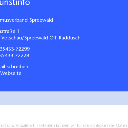
ouristinfo
smusverband Spreewald
nstraße 1
 Vetschau/Spreewald OT Raddusch
35433-72299
035433-72228
il schreiben
 Webseite
üft und aktualisiert. Trotzdem können wir für die Richtigkeit der Dat