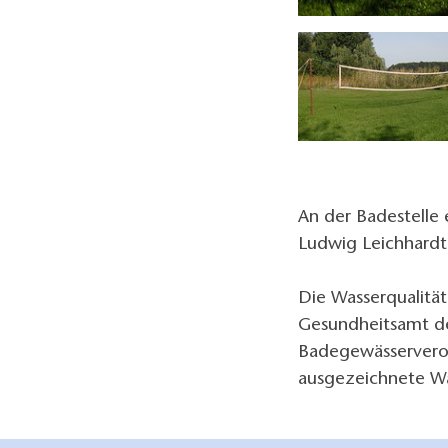
Viel Platz zum Schwimmen, Fot: TEG
An der Badestelle 
Ludwig Leichhardt 
Die Wasserqualitä
Gesundheitsamt de
Badegewässervero
ausgezeichnete Wa