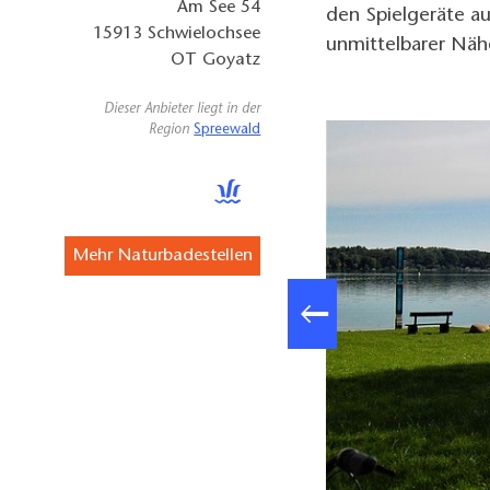
Am See 54
den Spielgeräte a
15913
Schwielochsee
unmittelbarer Näh
OT Goyatz
Dieser Anbieter liegt in der
Region
Spreewald
Mehr Naturbadestellen