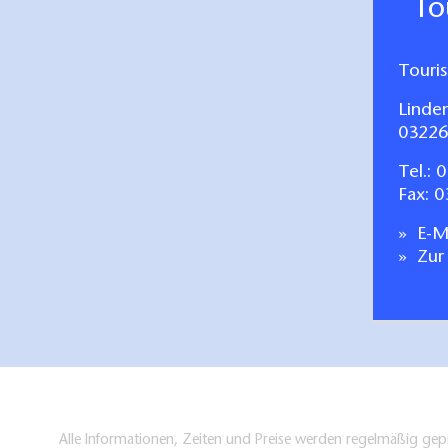
T
Touri
Linde
03226
Tel.:
0
Fax: 
E-Ma
Zur
Alle Informationen, Zeiten und Preise werden regelmäßig gepr