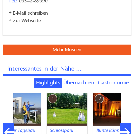
Tel.:
03542-89990
E-Mail schreiben
Zur Webseite
Mehr Museen
Interessantes in der Nähe ...
Highlights
Übernachten
Gastronomie
7
1
2
Aktiver Tagebau
Schlosspark
Bunte Bühne