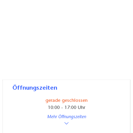
Handwerksgeschichte des Spreewaldes ein. Als
Höhepunkt des Museumsbesuches können
verschiedene Spreewälder Gurken probiert werden.
Öffnungszeiten
gerade geschlossen
10:00 - 17:00 Uhr
Mehr Öffnungszeiten