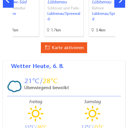
Welzow-Süd
Lübbenau
Lübbenau
Industriekultur
Schlösser und Parks
Bühnen
Welzow
Lübbenau/Spreewal
Lübbenau/Spreewal
d
d
36.7km
1.7km
3.4km
Karte aktivieren
Wetter
Heute, 6. 8.
21
28
Überwiegend bewölkt
Freitag
Samstag
15
26
12
25