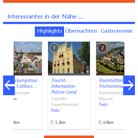
Interessantes in der Nähe ...
Highlights
Übernachten
Gastronomie
7
1
2
Entdeckungstour
Tourist-
Eisenhütten- und
durch Cottbus…
Information
Fischereimuseum
Peitzer Land
Stadtführungen
Industriekultur,
Cottbus
Geprüfte
Museen
Touristinformati…
Peitz
Peitz
11.9km
5.2km
6.8km