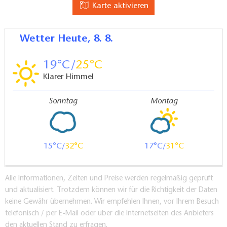
Karte aktivieren
Wetter
Heute, 8. 8.
19
25
Klarer Himmel
Sonntag
Montag
15
32
17
31
Alle Informationen, Zeiten und Preise werden regelmäßig geprüft
und aktualisiert. Trotzdem können wir für die Richtigkeit der Daten
keine Gewähr übernehmen. Wir empfehlen Ihnen, vor Ihrem Besuch
telefonisch / per E-Mail oder über die Internetseiten des Anbieters
den aktuellen Stand zu erfragen.