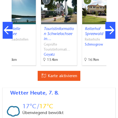
7
1
2
Badestelle
Touristinformatio
Reiterhof
Großsee
n Schwielochsee
Spreewald
in…
Naturbadestellen
Reiterhöfe
Tauer
Geprüfte
Schmogrow
Touristinformati…
Goyatz
20.6km
13.4km
16.9km
Karte aktivieren
Wetter
Heute, 7. 8.
17
17
Überwiegend bewölkt