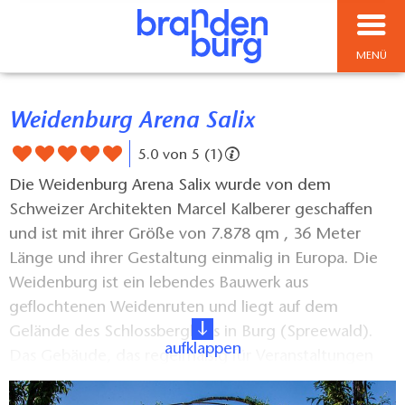
MENÜ
Weidenburg Arena Salix
5.0 von 5 (1)
Die Weidenburg Arena Salix wurde von dem
Schweizer Architekten Marcel Kalberer geschaffen
und ist mit ihrer Größe von 7.878 qm , 36 Meter
Länge und ihrer Gestaltung einmalig in Europa. Die
Weidenburg ist ein lebendes Bauwerk aus
geflochtenen Weidenruten und liegt auf dem
Gelände des Schlossberghofs in Burg (Spreewald).
aufklappen
Das Gebäude, das regelmäßig für Veranstaltungen
genutzt wird, besteht aus einer zentralen