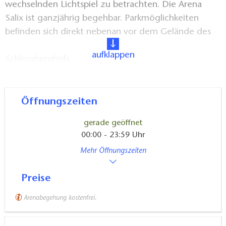
wechselnden Lichtspiel zu betrachten. Die Arena
Salix ist ganzjährig begehbar. Parkmöglichkeiten
befinden sich direkt nebenan vor dem Gelände des
aufklappen
Schlossberghofs.
Tickets für Veranstaltungen sind in der
Touristeninformation Burg (Spreewald) erhältlich
Öffnungszeiten
oder auf der Webseite www.burgimspreewald.de.
gerade geöffnet
00:00 - 23:59 Uhr
Mehr Öffnungszeiten
Preise
Arenabegehung kostenfrei.