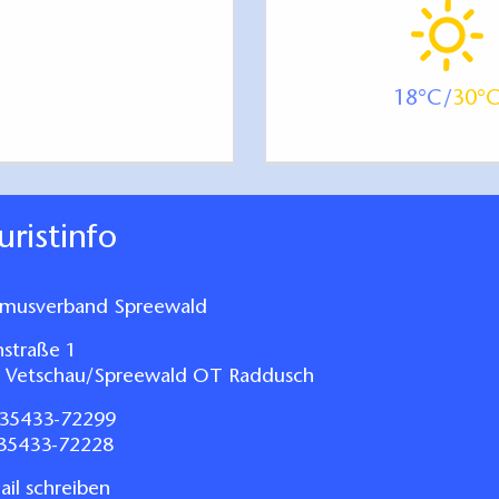
18
30
ouristinfo
smusverband Spreewald
nstraße 1
 Vetschau/Spreewald OT Raddusch
35433-72299
035433-72228
il schreiben