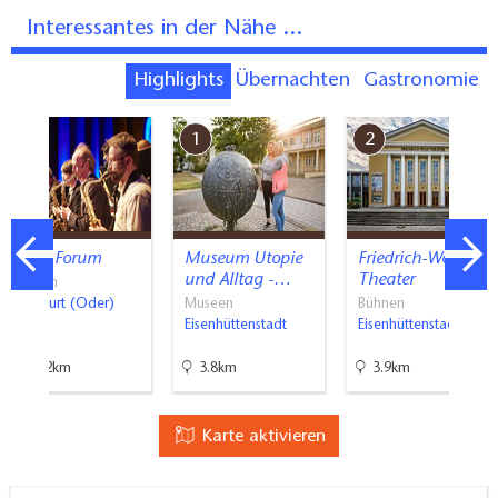
Interessantes in der Nähe ...
Highlights
Übernachten
Gastronomie
7
1
2
Kleist Forum
Museum Utopie
Friedrich-Wolf-
und Alltag -…
Theater
Bühnen
Frankfurt (Oder)
Museen
Bühnen
Eisenhüttenstadt
Eisenhüttenstadt
25.2km
3.8km
3.9km
Karte aktivieren