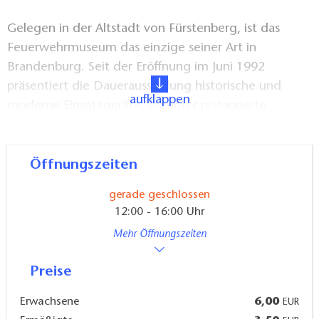
Gelegen in der Altstadt von Fürstenberg, ist das
Feuerwehrmuseum das einzige seiner Art in
Brandenburg. Seit der Eröffnung im Juni 1992
präsentiert die Dauerausstellung historische und
aufklappen
moderne Einsatzgeräte, darunter restaurierte
Feuerwehrfahrzeuge, Helme, Uniformen und Technik
aus der ehemaligen DDR. Ein besonderes Highlight
ist eine Karrenspritze aus dem Jahr 1750 – das älteste
Öffnungszeiten
Exponat der Sammlung.
gerade geschlossen
12:00 - 16:00 Uhr
Attraktionen und Veranstaltungen
Mehr Öffnungszeiten
Neben der umfangreichen Sammlung bildet eine
Preise
eigens entworfene Springbrunnenanlage das
Wahrzeichen des Museums und sorgt vor allem im
Erwachsene
6,00
EUR
Sommer für eine erfrischende Atmosphäre auf dem