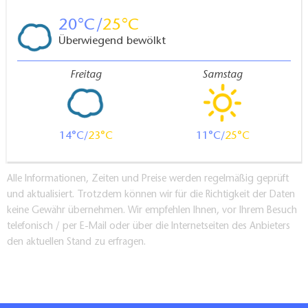
20
25
Überwiegend bewölkt
Freitag
Samstag
14
23
11
25
Alle Informationen, Zeiten und Preise werden regelmäßig geprüft
und aktualisiert. Trotzdem können wir für die Richtigkeit der Daten
keine Gewähr übernehmen. Wir empfehlen Ihnen, vor Ihrem Besuch
telefonisch / per E-Mail oder über die Internetseiten des Anbieters
den aktuellen Stand zu erfragen.