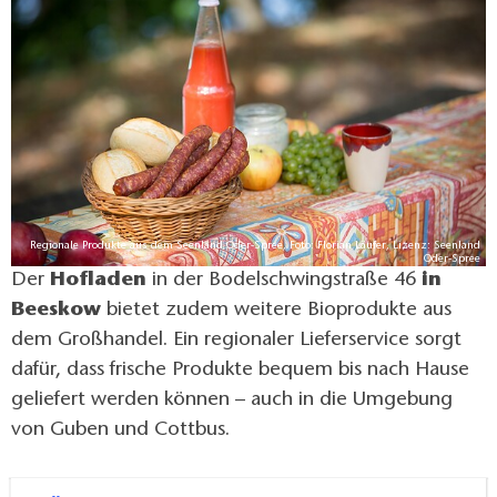
sowie Brot und Backwaren.
Regionale Produkte aus dem Seenland Oder-Spree, Foto: Florian Läufer, Lizenz: Seenland
Oder-Spree
Der
Hofladen
in der Bodelschwingstraße 46
in
Beeskow
bietet zudem weitere Bioprodukte aus
dem Großhandel. Ein regionaler Lieferservice sorgt
dafür, dass frische Produkte bequem bis nach Hause
geliefert werden können – auch in die Umgebung
von Guben und Cottbus.