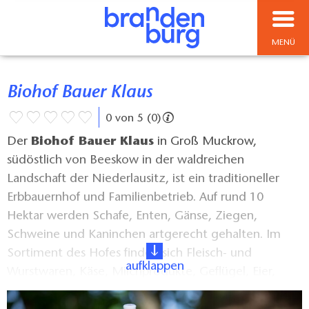
MENÜ
Biohof Bauer Klaus
0 von 5 (0)
Der
Biohof Bauer Klaus
in Groß Muckrow,
südöstlich von Beeskow in der waldreichen
Landschaft der Niederlausitz, ist ein traditioneller
Erbbauernhof und Familienbetrieb. Auf rund 10
Hektar werden Schafe, Enten, Gänse, Ziegen,
Schweine und Kaninchen artgerecht gehalten. Im
Sortiment des Hofes finden sich Fleisch- und
aufklappen
Wurstwaren, Käse, Milchprodukte, Geflügel, Eier,
Kartoffeln, Gemüse, Obst, Kräuter, Honig, Säfte