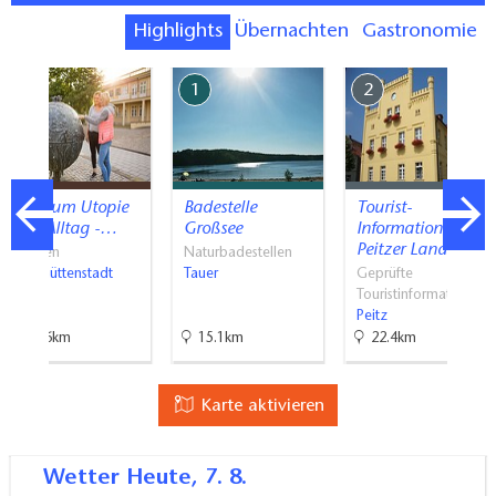
Highlights
Übernachten
Gastronomie
7
1
2
Museum Utopie
Badestelle
Tourist-
und Alltag -…
Großsee
Information
Peitzer Land
Museen
Naturbadestellen
Eisenhüttenstadt
Tauer
Geprüfte
Touristinformati…
Peitz
23.6km
15.1km
22.4km
Karte aktivieren
Wetter
Heute, 7. 8.