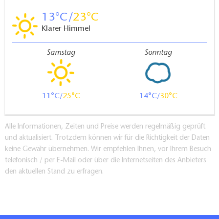
13
23
Klarer Himmel
Samstag
Sonntag
11
25
14
30
Alle Informationen, Zeiten und Preise werden regelmäßig geprüft
und aktualisiert. Trotzdem können wir für die Richtigkeit der Daten
keine Gewähr übernehmen. Wir empfehlen Ihnen, vor Ihrem Besuch
telefonisch / per E-Mail oder über die Internetseiten des Anbieters
den aktuellen Stand zu erfragen.