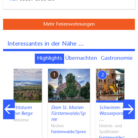
Mehr Ferienwohnungen
Interessantes in der Nähe ...
Highlights
Übernachten
Gastronomie
7
1
2
Aussichtsturm
Dom St. Marien
Schwimm- und
Rauener Berge
Fürstenwalde/Sp
Wasserparadies
ree
…
Aussichtstürme
Rauen
Kirchen
Erlebnis- und
Fürstenwalde/Spree
Spaßbäder
Fürstenwalde/Spree