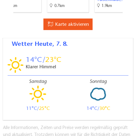
5.3km
0.7km
1.9km
Karte aktivieren
Wetter
Heute, 7. 8.
14
23
Klarer Himmel
Samstag
Sonntag
11
25
14
30
Alle Informationen, Zeiten und Preise werden regelmäßig geprüft
und aktualisiert. Trotzdem können wir für die Richtigkeit der Daten