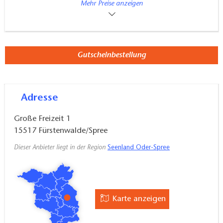
Kinder
15,00
Mehr Preise anzeigen
EUR
Eintritt Spaßbad für 4 Stunden
Von 4 bis 16 Jahren
Familien
46,00
EUR
Eintritt Spaßbad für 4 Stunden
2 Erwachsene, 1 Kinder
Gutscheinbestellung
Familien
40,00
EUR
Eintritt Spaßbad für 4 Stunden
1 Erwachsene, 2 Kinder
Familien
56,00
EUR
Adresse
Eintritt Spaßbad für 4 Stunden
2 Erwachsene, 2 Kinder
Große Freizeit 1
Familien
66,00
EUR
15517
Fürstenwalde/Spree
Eintritt Spaßbad für 4 Stunden
2 Erwachsene, 3 Kinder
Dieser Anbieter liegt in der Region
Seenland Oder-Spree
Familien
76,00
EUR
Eintritt Spaßbad für 4 Stunden
2 Erwachsene, 4 Kinder
Saunazuschlag
13,50
EUR
pro Person
Karte anzeigen
Erwachsene
0,00
EUR
Begleitperson von Menschen mit Behinderung (B, G oder H)