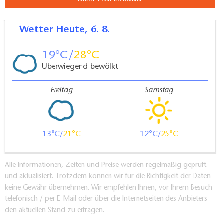
Wetter
Heute, 6. 8.
19
28
Überwiegend bewölkt
Freitag
Samstag
13
21
12
25
Alle Informationen, Zeiten und Preise werden regelmäßig geprüft
und aktualisiert. Trotzdem können wir für die Richtigkeit der Daten
keine Gewähr übernehmen. Wir empfehlen Ihnen, vor Ihrem Besuch
telefonisch / per E-Mail oder über die Internetseiten des Anbieters
den aktuellen Stand zu erfragen.