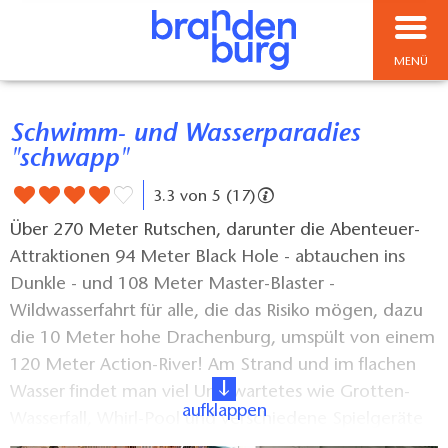
MENÜ
Schwimm- und Wasserparadies
"schwapp"
3.3 von 5 (17)
Über 270 Meter Rutschen, darunter die Abenteuer-
Attraktionen 94 Meter Black Hole - abtauchen ins
Dunkle - und 108 Meter Master-Blaster -
Wildwasserfahrt für alle, die das Risiko mögen, dazu
die 10 Meter hohe Drachenburg, umspült von einem
120 Meter Action-River! Am Strand und im flachen
Wasser findet man viel Unerwartetes wie Grotten-
aufklappen
Wasserfall, Whirl-Pool und verschiedene Spielgeräte
für Kinder. Auf 1300 qm Wasserplatz findet sich für