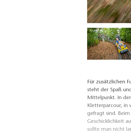
Indoor Duell-Arena, Foto: Scharmützel-Bob-GmbH
Für zusätzlichen F
steht der Spaß un
Mittelpunkt. In der
Kletterparcour, in
gefragt sind. Bei
Geschicklichkeit a
sollte man nicht l