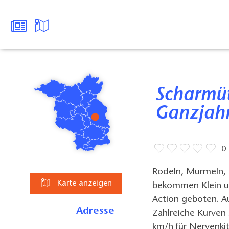
Scharmützelbob -
Ganzjahr
0
Rodeln, Murmeln, 
Karte anzeigen
bekommen Klein u
Action geboten. Au
Adresse
Zahlreiche Kurven 
km/h für Nervenki