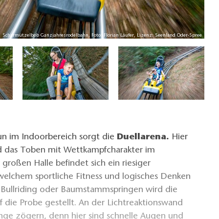
Scharmützelbob Ganzjahresrodelbahn, Foto: Florian Läufer, Lizenz: Seenland Oder-Spree
un im Indoorbereich sorgt die
Duellarena.
Hier
d das Toben mit Wettkampfcharakter im
 großen Halle befindet sich ein riesiger
 welchem sportliche Fitness und logisches Denken
m Bullriding oder Baumstammspringen wird die
uf die Probe gestellt. An der Lichtreaktionswand
ange zögern, denn hier sind schnelle Augen und