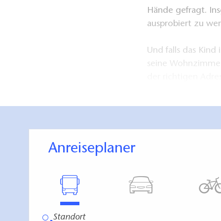
Hände gefragt. In
ausprobiert zu we
Und falls das Kin
seine Wohnzimmerm
der richtigen Adr
rundum gelungen
immer ein Imbiss 
An kalten Wintert
der Feuerschale a
Anreiseplaner
Selbstverständlic
oder kalten Geträ
Familienfeiern wer
zahlreichen Ausflu
Bergen machen ein