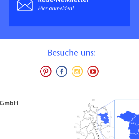
Reise-Newsletter
Hier anmelden!
B
esuche uns:
g GmbH