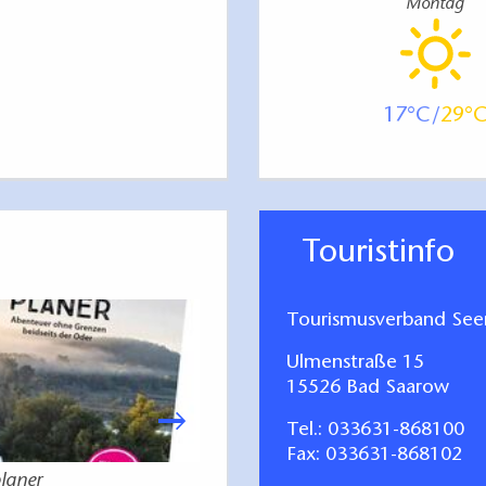
Montag
d die Fahrscheine gleichzeitig Gutscheine, die
row Therme
 Arbora
17
29
pp in Fürstenwalde
mmen werden können.
Touristinfo
Tourismusverband Seen
Ulmenstraße 15
15526 Bad Saarow
Tel.:
033631-868100
Fax: 033631-868102
laner
Gastgeberverzeichn