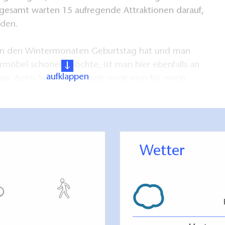
sgesamt warten 15 aufregende Attraktionen darauf,
rden.
d in den Wintermonaten Geburtstag hat und man
öbel schonen möchte, ist man hier ebenfalls an
aufklappen
esse. Beim Scharmützelbob sorgt man für einen
en
Kindergeburtstag.
Sowieso kümmert sich
um den großen und kleinen Hunger zwischendurch.
agen darf sich mit Glühwein oder Kinderpunsch an
ufgewärmt werden.
Wetter
h werden die Gäste auch mit Eis, Speisen und warmen
nken im
Bob-Inn
versorgt. Auch Firmenevents und
den arrangiert. Der nahe Scharmützelsee mit seinen
gszielen, sowie der Aussichtsturm in den Rauner
en Tagesausflug perfekt. Zu zahlreichen