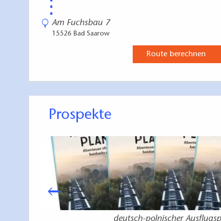
⋮
Attraktivitäten sin
in der Bad Saa
Am Fuchsbau 7
der Schifffahrt
15526 Bad Saarow
dem Kletterpark
Route berechnen
oder dem Schwa
in Anspruch geno
Prospekte
deutsch-polnischer Ausflugsp